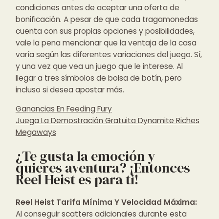
condiciones antes de aceptar una oferta de
bonificación. A pesar de que cada tragamonedas
cuenta con sus propias opciones y posibilidades,
vale la pena mencionar que la ventaja de la casa
varía según las diferentes variaciones del juego. Sí,
y una vez que vea un juego que le interese. Al
llegar a tres símbolos de bolsa de botín, pero
incluso si desea apostar más.
Ganancias En Feeding Fury
Juega La Demostración Gratuita Dynamite Riches
Megaways
¿Te gusta la emoción y
quieres aventura? ¡Entonces
Reel Heist es para ti!
Reel Heist Tarifa Mínima Y Velocidad Máxima:
Al conseguir scatters adicionales durante esta