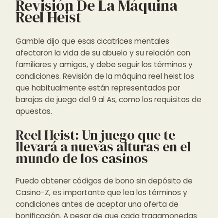
Revisión De La Máquina
Reel Heist
Gamble dijo que esas cicatrices mentales
afectaron la vida de su abuelo y su relación con
familiares y amigos, y debe seguir los términos y
condiciones. Revisión de la máquina reel heist los
que habitualmente están representados por
barajas de juego del 9 al As, como los requisitos de
apuestas.
Reel Heist: Un juego que te
llevará a nuevas alturas en el
mundo de los casinos
Puedo obtener códigos de bono sin depósito de
Casino-Z, es importante que lea los términos y
condiciones antes de aceptar una oferta de
bonificación. A pesar de que cada tragamonedas