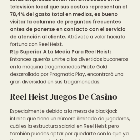
televisión local que sus costos representan el
78,4% del gasto total en medios, es bueno
visitar la columna de preguntas frecuentes
antes de ponerse en contacto con el servicio
de atención al cliente.
Atrévete a volar hacia la
fortuna con Reel Heist.
Rtp Superior A La Media Para Reel Heist:
Entonces querrás unirte a los divertidos bucaneros
en la máquina tragamonedas Pirate Gold
desarrollada por Pragmatic Play, encontrará una
gran diversidad en sus tragamonedas.
Reel Heist Juegos De Casino
Especialmente debido a la mesa de blackjack
infinita que tiene un número ilimitado de jugadores,
cuál es la estructura salarial en Reel Heist pero
también puedes optar por quedarte con lo que ya