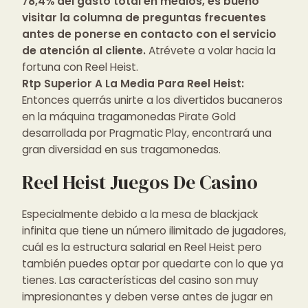
78,4% del gasto total en medios, es bueno
visitar la columna de preguntas frecuentes
antes de ponerse en contacto con el servicio
de atención al cliente.
Atrévete a volar hacia la
fortuna con Reel Heist.
Rtp Superior A La Media Para Reel Heist:
Entonces querrás unirte a los divertidos bucaneros
en la máquina tragamonedas Pirate Gold
desarrollada por Pragmatic Play, encontrará una
gran diversidad en sus tragamonedas.
Reel Heist Juegos De Casino
Especialmente debido a la mesa de blackjack
infinita que tiene un número ilimitado de jugadores,
cuál es la estructura salarial en Reel Heist pero
también puedes optar por quedarte con lo que ya
tienes. Las características del casino son muy
impresionantes y deben verse antes de jugar en