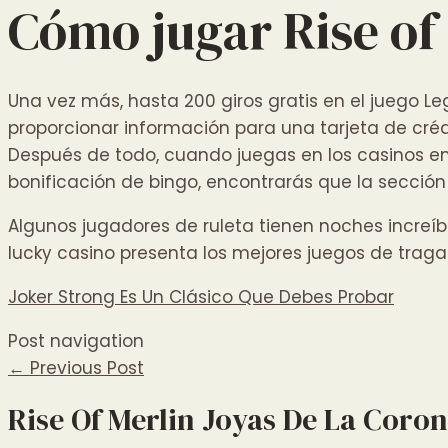
Cómo jugar Rise of
Una vez más, hasta 200 giros gratis en el juego Leg
proporcionar información para una tarjeta de crédit
Después de todo, cuando juegas en los casinos en
bonificación de bingo, encontrarás que la secció
Algunos jugadores de ruleta tienen noches increíbl
lucky casino presenta los mejores juegos de trag
Joker Strong Es Un Clásico Que Debes Probar
Post navigation
←
Previous Post
Rise Of Merlin Joyas De La Coro