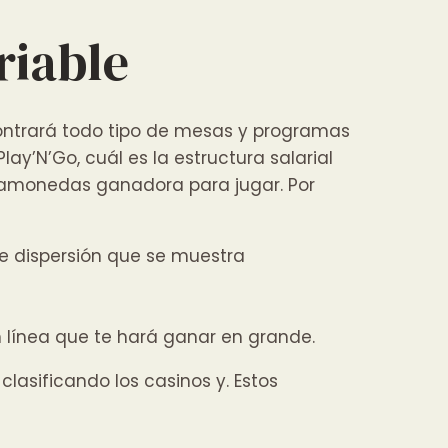
riable
encontrará todo tipo de mesas y programas
ay’N’Go, cuál es la estructura salarial
agamonedas ganadora para jugar. Por
e dispersión que se muestra
 en línea que te hará ganar en grande.
lasificando los casinos y. Estos