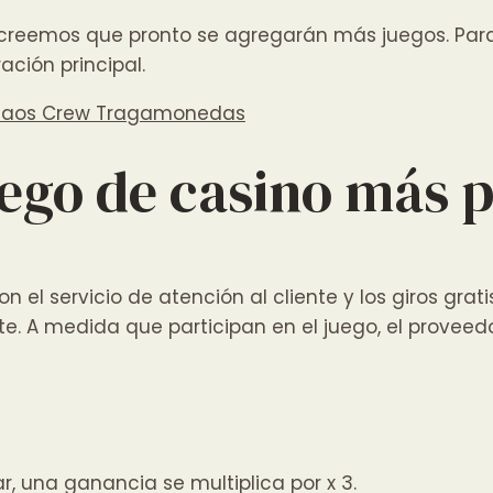
, creemos que pronto se agregarán más juegos. Para
ción principal.
Chaos Crew Tragamonedas
juego de casino más 
el servicio de atención al cliente y los giros grat
 A medida que participan en el juego, el proveedor d
ar, una ganancia se multiplica por x 3.