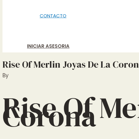
CONTACTO
INICIAR ASESORIA
Rise Of Merlin Joyas De La Coro
By
Rise Of Me
Corona