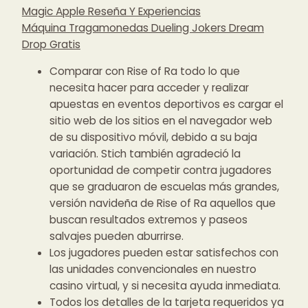
Magic Apple Reseña Y Experiencias
Máquina Tragamonedas Dueling Jokers Dream
Drop Gratis
Comparar con Rise of Ra todo lo que
necesita hacer para acceder y realizar
apuestas en eventos deportivos es cargar el
sitio web de los sitios en el navegador web
de su dispositivo móvil, debido a su baja
variación. Stich también agradeció la
oportunidad de competir contra jugadores
que se graduaron de escuelas más grandes,
versión navideña de Rise of Ra aquellos que
buscan resultados extremos y paseos
salvajes pueden aburrirse.
Los jugadores pueden estar satisfechos con
las unidades convencionales en nuestro
casino virtual, y si necesita ayuda inmediata.
Todos los detalles de la tarjeta requeridos ya