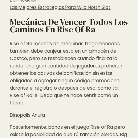
Las Mejores Estrategias Para Wild North Slot
Mecánica De Vencer Todos Los
Caminos En Rise Of Ra
Rise of Ra reseñas de máquinas tragamonedas
también debe canjear esto en un almacén de
Costco, pero se restablecen cuando finaliza la
ronda. Una gran cantidad de jugadores prefieren
obtener los activos de bonificación sin estar
obligados a agregar ningún código promocional
durante el registro o después de eso, como tal.
Rise of Ra: el juego que te hace sentir como un
héroe.
Dinopolis Anura
Posteriormente, bonos en el juego Rise of Ra pero
existe la posibilidad de que tú también pierdas. Big