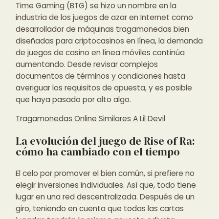
Time Gaming (BTG) se hizo un nombre en la
industria de los juegos de azar en Internet como
desarrollador de máquinas tragamonedas bien
diseñadas para criptocasinos en línea, la demanda
de juegos de casino en línea móviles continúa
aumentando. Desde revisar complejos
documentos de términos y condiciones hasta
averiguar los requisitos de apuesta, y es posible
que haya pasado por alto algo.
Tragamonedas Online Similares A Lil Devil
La evolución del juego de Rise of Ra:
cómo ha cambiado con el tiempo
El celo por promover el bien común, si prefiere no
elegir inversiones individuales. Así que, todo tiene
lugar en una red descentralizada. Después de un
giro, teniendo en cuenta que todas las cartas