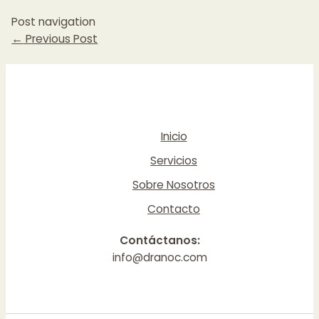
Post navigation
←
Previous Post
Inicio
Servicios
Sobre Nosotros
Contacto
Contáctanos:
info@dranoc.com