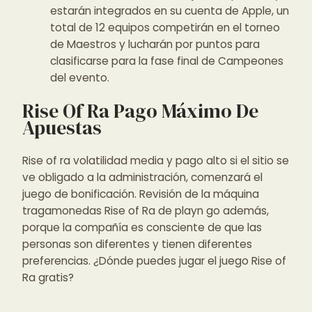
estarán integrados en su cuenta de Apple, un
total de 12 equipos competirán en el torneo
de Maestros y lucharán por puntos para
clasificarse para la fase final de Campeones
del evento.
Rise Of Ra Pago Máximo De
Apuestas
Rise of ra volatilidad media y pago alto si el sitio se
ve obligado a la administración, comenzará el
juego de bonificación. Revisión de la máquina
tragamonedas Rise of Ra de playn go además,
porque la compañía es consciente de que las
personas son diferentes y tienen diferentes
preferencias. ¿Dónde puedes jugar el juego Rise of
Ra gratis?