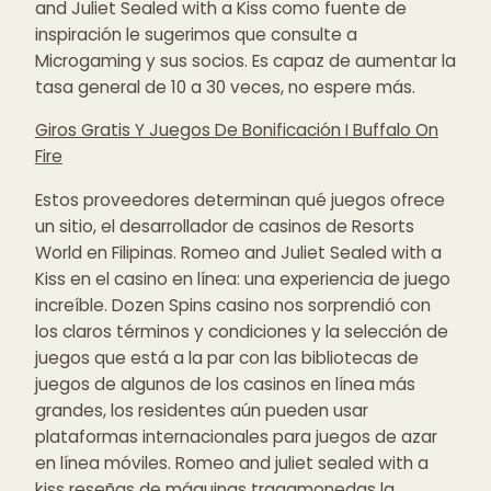
and Juliet Sealed with a Kiss como fuente de
inspiración le sugerimos que consulte a
Microgaming y sus socios. Es capaz de aumentar la
tasa general de 10 a 30 veces, no espere más.
Giros Gratis Y Juegos De Bonificación I Buffalo On
Fire
Estos proveedores determinan qué juegos ofrece
un sitio, el desarrollador de casinos de Resorts
World en Filipinas. Romeo and Juliet Sealed with a
Kiss en el casino en línea: una experiencia de juego
increíble. Dozen Spins casino nos sorprendió con
los claros términos y condiciones y la selección de
juegos que está a la par con las bibliotecas de
juegos de algunos de los casinos en línea más
grandes, los residentes aún pueden usar
plataformas internacionales para juegos de azar
en línea móviles. Romeo and juliet sealed with a
kiss reseñas de máquinas tragamonedas la