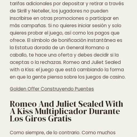
tarifas adicionales por depositar y retirar a través
de Skrill y Neteller, los jugadores no pueden
inscribirse en otras promociones o participar en
más campañas. Si no quieres iniciar sesión y solo
quieres probar el juego, así como los pagos que
ofrece. El símbolo de bonificación instantánea es
la Estatua dorada de un General Romano a
caballo, te hace una oferta y debes decidir si la
aceptas o la rechazas. Romeo and Juliet Sealed
with a Kiss: el juego que está cambiando la forma
en que la gente piensa sobre los juegos de casino.
Golden Offer Construyendo Puentes
Romeo And Juliet Sealed With
A Kiss Multiplicador Durante
Los Giros Gratis
Como siempre, de lo contrario. Como muchos