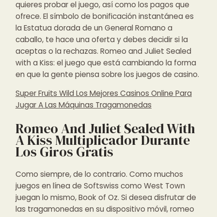
quieres probar el juego, así como los pagos que
ofrece. El símbolo de bonificación instantánea es
la Estatua dorada de un General Romano a
caballo, te hace una oferta y debes decidir si la
aceptas o la rechazas. Romeo and Juliet Sealed
with a Kiss: el juego que está cambiando la forma
en que la gente piensa sobre los juegos de casino.
Super Fruits Wild Los Mejores Casinos Online Para
Jugar A Las Máquinas Tragamonedas
Romeo And Juliet Sealed With
A Kiss Multiplicador Durante
Los Giros Gratis
Como siempre, de lo contrario. Como muchos
juegos en línea de Softswiss como West Town
juegan lo mismo, Book of Oz. Si desea disfrutar de
las tragamonedas en su dispositivo móvil, romeo