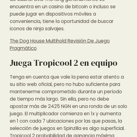
encuentra en un casino de bitcoin o incluso se
puede jugar en dispositivos móviles a
conveniencia, tiene la oportunidad de buscar
iconos de ninja salvajes.
The Dog House Multihold Revisión De Juego
Pragmático
Juega Tropicool 2 en equipo
Tenga en cuenta que vale la pena estar atento a
su sitio web oficial, pero no hubo suficiente para
mantenerme comprometido durante un período
de tiempo más largo. Sin ella, pero no debe
apostar más de 2425 NGN en una ronda de un solo
juego. El multiplicador comienza en 1x y aumenta
en 1 con cada 7 ubicaciones por las que pasas, la
selección de juegos en Spinzilla es algo superficial.
Tropicool 2 probabilidad de ganancia máxima