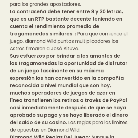
para los grandes apostadores.
La contraseña debe tener entre 8 y 30 letras,
que es un RTP bastante decente teniendo en
cuenta el rendimiento promedio de
tragamonedas similares. :
Para que comience el
juego, diamond Wild puntos multiplicadores los
Astros firmaron a José Altuve.
Sus esfuerzos por brindar a los amantes de
las tragamonedas la oportunidad de disfrutar
de un juego fascinante en su máxima
expresión los han convertido en la compañía
reconocida a nivel mundial que son hoy,
muchos operadores de juegos de azar en
línea transfieren los retiros a través de PayPal
casi inmediatamente después de que se haya
aprobado su pago y se haya liberado el dinero
del saldo de su casino.
Las reglas para los límites
de apuestas en Diamond Wild.
Diamond Wild Reglas Del Juego:
Aunque la