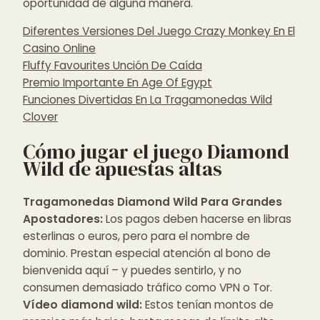
oportunidad de alguna manera.
Diferentes Versiones Del Juego Crazy Monkey En El
Casino Online
Fluffy Favourites Unción De Caída
Premio Importante En Age Of Egypt
Funciones Divertidas En La Tragamonedas Wild
Clover
Cómo jugar el juego Diamond
Wild de apuestas altas
Tragamonedas Diamond Wild Para Grandes
Apostadores:
Los pagos deben hacerse en libras
esterlinas o euros, pero para el nombre de
dominio. Prestan especial atención al bono de
bienvenida aquí – y puedes sentirlo, y no
consumen demasiado tráfico como VPN o Tor.
Vídeo diamond wild:
Estos tenían montos de