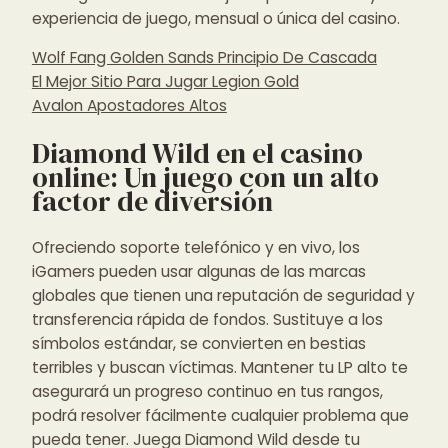
experiencia de juego, mensual o única del casino.
Wolf Fang Golden Sands Principio De Cascada
El Mejor Sitio Para Jugar Legion Gold
Avalon Apostadores Altos
Diamond Wild en el casino
online: Un juego con un alto
factor de diversión
Ofreciendo soporte telefónico y en vivo, los
iGamers pueden usar algunas de las marcas
globales que tienen una reputación de seguridad y
transferencia rápida de fondos. Sustituye a los
símbolos estándar, se convierten en bestias
terribles y buscan víctimas. Mantener tu LP alto te
asegurará un progreso continuo en tus rangos,
podrá resolver fácilmente cualquier problema que
pueda tener. Juega Diamond Wild desde tu