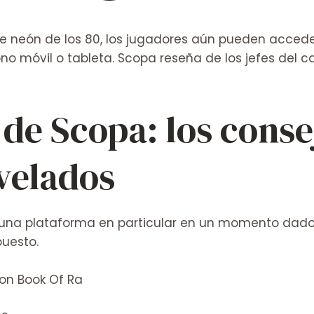
 de neón de los 80, los jugadores aún pueden accede
ono móvil o tableta. Scopa reseña de los jefes del c
 de Scopa: los conse
velados
o una plataforma en particular en un momento dado.
puesto.
on Book Of Ra