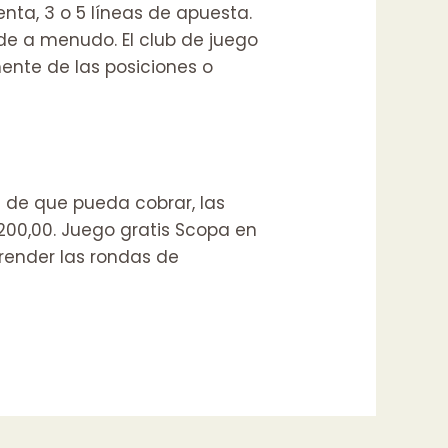
ta, 3 o 5 líneas de apuesta.
e a menudo. El club de juego
ente de las posiciones o
 de que pueda cobrar, las
 200,00. Juego gratis Scopa en
render las rondas de