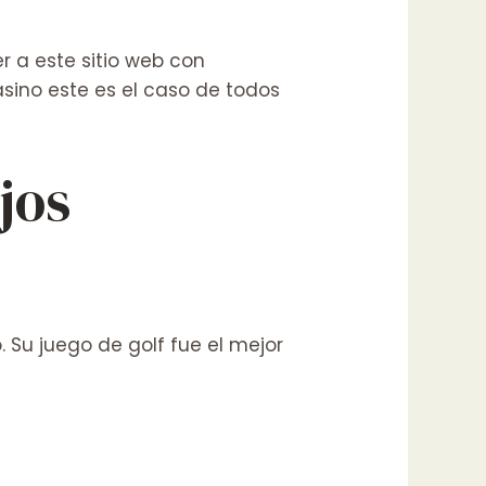
r a este sitio web con
asino este es el caso de todos
jos
 Su juego de golf fue el mejor