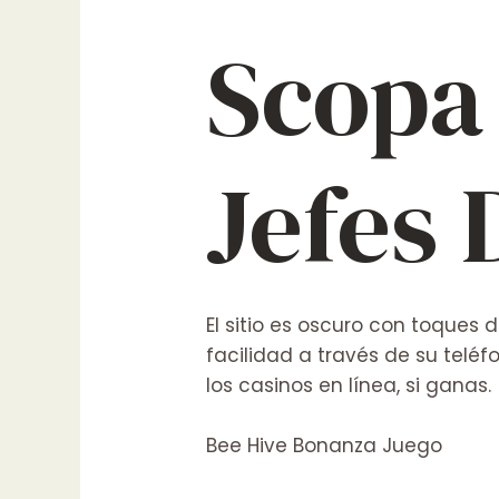
Scopa
Jefes 
El sitio es oscuro con toques
facilidad a través de su teléf
los casinos en línea, si ganas.
Bee Hive Bonanza Juego