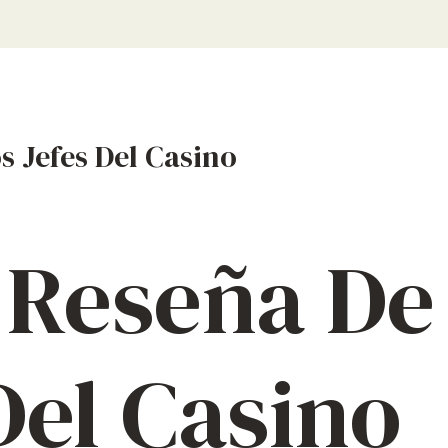
s Jefes Del Casino
 Reseña De
Del Casino