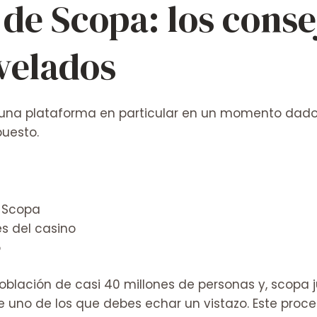
 de Scopa: los conse
velados
o una plataforma en particular en un momento dado.
puesto.
 Scopa
es del casino
o
oblación de casi 40 millones de personas y, scopa 
e uno de los que debes echar un vistazo. Este pro