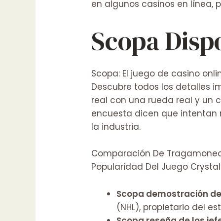
en algunos casinos en línea, 
Scopa Disp
Scopa: El juego de casino onli
Descubre todos los detalles i
real con una rueda real y un c
encuesta dicen que intentan r
la industria.
Comparación De Tragamoned
Popularidad Del Juego Crystal
Scopa demostración de 
(NHL), propietario del 
Scopa reseña de los jef