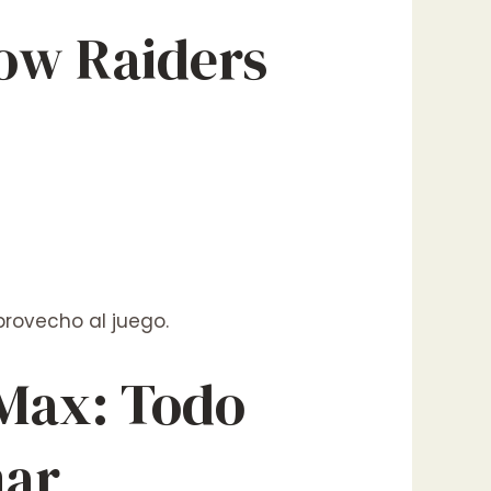
ow Raiders
rovecho al juego.
iMax: Todo
nar