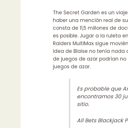
The Secret Garden es un viaje 
haber una mención real de s
consta de 11,5 millones de do
es posible. Jugar a la ruleta
Raiders MultiMax sigue movié
idea de Blaise no tenía nada q
de juegos de azar podrían no 
juegos de azar.
Es probable que A
encontramos 30 jue
sitio.
All Bets Blackjack P