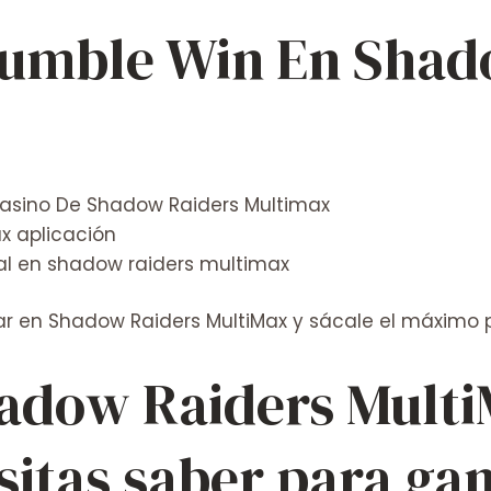
umble Win En Shad
asino De Shadow Raiders Multimax
x aplicación
al en shadow raiders multimax
ar en Shadow Raiders MultiMax y sácale el máximo p
hadow Raiders Mult
sitas saber para ga