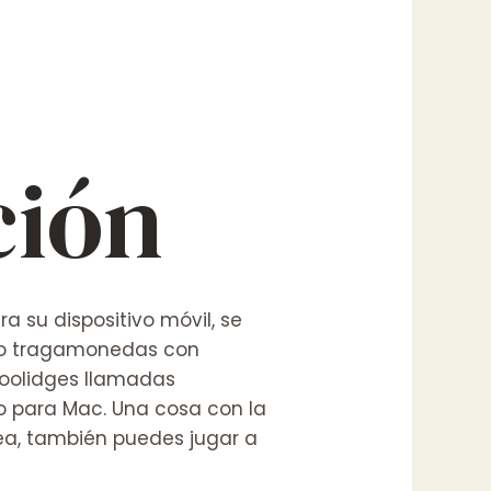
ción
su dispositivo móvil, se
ideo tragamonedas con
Coolidges llamadas
o para Mac. Una cosa con la
pea, también puedes jugar a