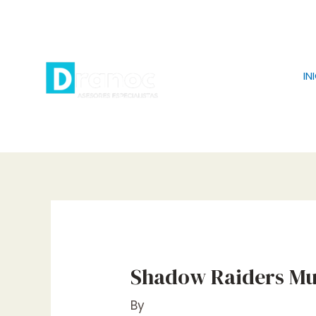
Skip
to
content
IN
Shadow Raiders Mu
By