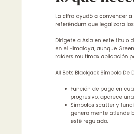
La cifra ayudó a convencer a
referéndum que legalizara los
Dirígete a Asia en este título
en el Himalaya, aunque Green
raiders multimax aplicación p
All Bets Blackjack Símbolo De D
Función de pago en cual
progresivo, aparece una
Símbolos scatter y func
generalmente atiende bi
esté regulado.