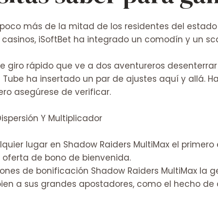
 poco más de la mitad de los residentes del estad
 casinos, iSoftBet ha integrado un comodín y un sca
 de giro rápido que ve a dos aventureros desenterrar
 Tube ha insertado un par de ajustes aquí y allá.
ero asegúrese de verificar.
ispersión Y Multiplicador
quier lugar en Shadow Raiders MultiMax el primero 
 oferta de bono de bienvenida.
iones de bonificación Shadow Raiders MultiMax la 
en a sus grandes apostadores, como el hecho de q