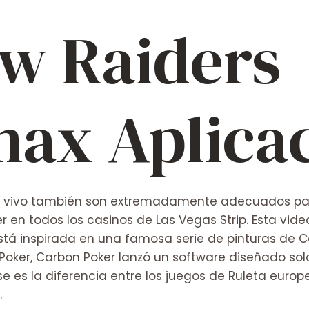
w Raiders
max Aplica
n vivo también son extremadamente adecuados para 
r en todos los casinos de Las Vegas Strip. Esta v
tá inspirada en una famosa serie de pinturas de 
Poker, Carbon Poker lanzó un software diseñado sol
se es la diferencia entre los juegos de Ruleta euro
.