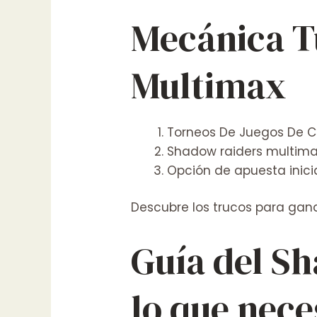
Mecánica T
Multimax
Torneos De Juegos De C
Shadow raiders multima
Opción de apuesta inici
Descubre los trucos para gan
Guía del S
lo que nece