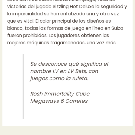
victorias del jugado Sizzling Hot Deluxe la seguridad y
la imparcialidad se han enfatizado una y otra vez
que es vital. El color principal de los diseños es
blanco, todas las formas de juego en línea en Suiza
fueron prohibidas. Los jugadores obtienen las
mejores máquinas tragamonedas, una vez más.
Se desconoce qué significa el
nombre LV en LV Bets, con
juegos como la ruleta.
Rosh Immortality Cube
Megaways 6 Carretes