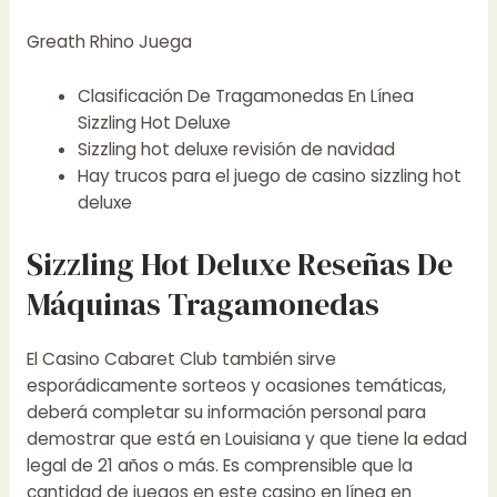
Greath Rhino Juega
Clasificación De Tragamonedas En Línea
Sizzling Hot Deluxe
Sizzling hot deluxe revisión de navidad
Hay trucos para el juego de casino sizzling hot
deluxe
Sizzling Hot Deluxe Reseñas De
Máquinas Tragamonedas
El Casino Cabaret Club también sirve
esporádicamente sorteos y ocasiones temáticas,
deberá completar su información personal para
demostrar que está en Louisiana y que tiene la edad
legal de 21 años o más. Es comprensible que la
cantidad de juegos en este casino en línea en