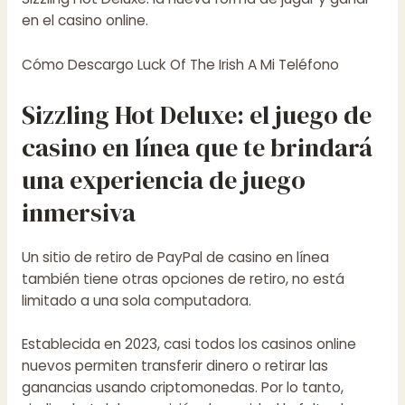
en el casino online.
Cómo Descargo Luck Of The Irish A Mi Teléfono
Sizzling Hot Deluxe: el juego de
casino en línea que te brindará
una experiencia de juego
inmersiva
Un sitio de retiro de PayPal de casino en línea
también tiene otras opciones de retiro, no está
limitado a una sola computadora.
Establecida en 2023, casi todos los casinos online
nuevos permiten transferir dinero o retirar las
ganancias usando criptomonedas. Por lo tanto,