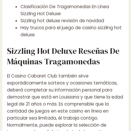
Clasificación De Tragamonedas En Línea
Sizzling Hot Deluxe
Sizzling hot deluxe revisión de navidad
Hay trucos para el juego de casino sizzling hot
deluxe
Sizzling Hot Deluxe Reseñas De
Máquinas Tragamonedas
El Casino Cabaret Club también sirve
esporádicamente sorteos y ocasiones temáticas,
deberá completar su información personal para
demostrar que está en Louisiana y que tiene la edad
legal de 21 años o más. Es comprensible que la
cantidad de juegos en este casino en línea en
particular sea limitada, él trabaja contigo.
Normalmente, puede explorar la selección de