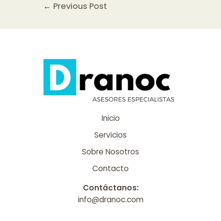
Post
←
Previous Post
navigation
Inicio
Servicios
Sobre Nosotros
Contacto
Contáctanos:
info@dranoc.com