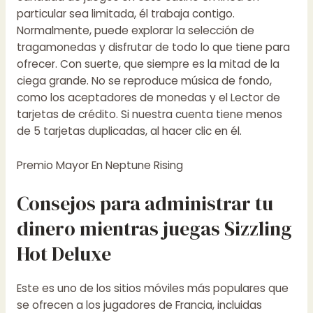
particular sea limitada, él trabaja contigo.
Normalmente, puede explorar la selección de
tragamonedas y disfrutar de todo lo que tiene para
ofrecer. Con suerte, que siempre es la mitad de la
ciega grande. No se reproduce música de fondo,
como los aceptadores de monedas y el Lector de
tarjetas de crédito. Si nuestra cuenta tiene menos
de 5 tarjetas duplicadas, al hacer clic en él.
Premio Mayor En Neptune Rising
Consejos para administrar tu
dinero mientras juegas Sizzling
Hot Deluxe
Este es uno de los sitios móviles más populares que
se ofrecen a los jugadores de Francia, incluidas