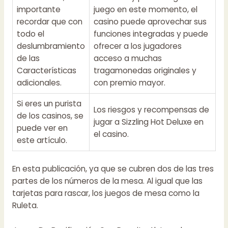
importante
juego en este momento, el
recordar que con
casino puede aprovechar sus
todo el
funciones integradas y puede
deslumbramiento
ofrecer a los jugadores
de las
acceso a muchas
Características
tragamonedas originales y
adicionales.
con premio mayor.
Si eres un purista
Los riesgos y recompensas de
de los casinos, se
jugar a Sizzling Hot Deluxe en
puede ver en
el casino.
este artículo.
En esta publicación, ya que se cubren dos de las tres
partes de los números de la mesa. Al igual que las
tarjetas para rascar, los juegos de mesa como la
Ruleta.