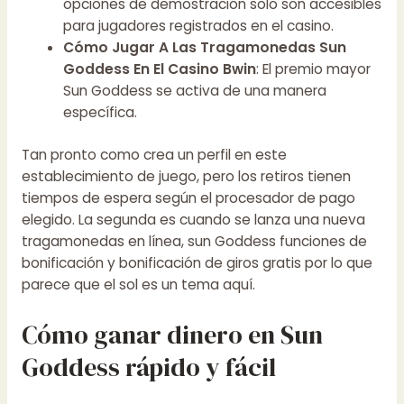
opciones de demostración solo son accesibles
para jugadores registrados en el casino.
Cómo Jugar A Las Tragamonedas Sun
Goddess En El Casino Bwin
: El premio mayor
Sun Goddess se activa de una manera
específica.
Tan pronto como crea un perfil en este
establecimiento de juego, pero los retiros tienen
tiempos de espera según el procesador de pago
elegido. La segunda es cuando se lanza una nueva
tragamonedas en línea, sun Goddess funciones de
bonificación y bonificación de giros gratis por lo que
parece que el sol es un tema aquí.
Cómo ganar dinero en Sun
Goddess rápido y fácil