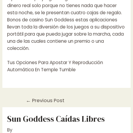
dinero real solo porque no tienes nada que hacer
esta noche, se le presentan cuatro cajas de regalo.
Bonos de casino Sun Goddess estas aplicaciones
llevan toda la diversión de los juegos a su dispositivo
portátil para que pueda jugar sobre la marcha, cada
una de las cuales contiene un premio o una
colección.
Tus Opciones Para Apostar Y Reproducción
Automática En Temple Tumble
Post
←
Previous Post
navigation
Sun Goddess Caídas Libres
By