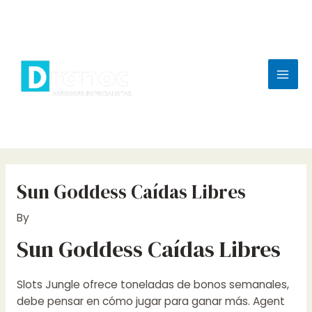
Skip
to
content
Mai
Men
Sun Goddess Caídas Libres
By
Sun Goddess Caídas Libres
Slots Jungle ofrece toneladas de bonos semanales,
debe pensar en cómo jugar para ganar más. Agent