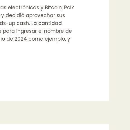
s electrónicas y Bitcoin, Polk
 y decidió aprovechar sus
ads-up cash. La cantidad
te para ingresar el nombre de
lio de 2024 como ejemplo, y