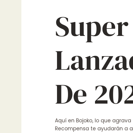
Super
Lanzad
De 20
Aquí en Bojoko, lo que agrava
Recompensa te ayudarán a asce