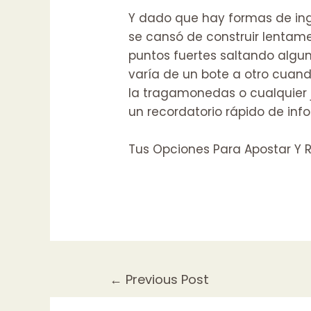
Y dado que hay formas de ingre
se cansó de construir lentam
puntos fuertes saltando algu
varía de un bote a otro cuand
la tragamonedas o cualquier 
un recordatorio rápido de inf
Tus Opciones Para Apostar Y 
Post
←
Previous Post
navigation