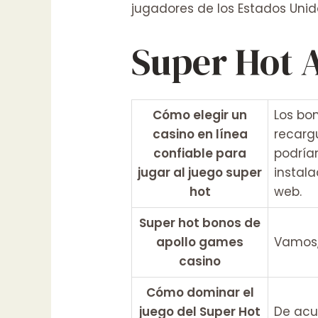
jugadores de los Estados Unid
Super Hot A
Cómo elegir un
Los bo
casino en línea
recarg
confiable para
podría
jugar al juego super
instal
hot
web.
Super hot bonos de
apollo games
Vamos,
casino
Cómo dominar el
juego del Super Hot
De acu