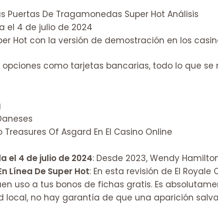
as Puertas De Tragamonedas Super Hot Análisis
 el 4 de julio de 2024
per Hot con la versión de demostración en los casin
 opciones como tarjetas bancarias, todo lo que se n
g
 Daneses
o Treasures Of Asgard En El Casino Online
 el 4 de julio de 2024
:
Desde 2023, Wendy Hamilton
n Línea De Super Hot
:
En esta revisión de El Royale
en uso a tus bonos de fichas gratis. Es absolutame
local, no hay garantía de que una aparición salva