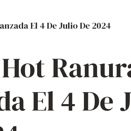
anzada El 4 De Julio De 2024
 Hot Ranur
a El 4 De J