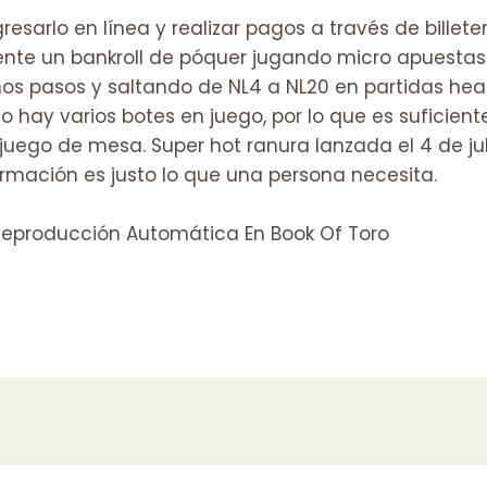
sarlo en línea y realizar pagos a través de billetera
ente un bankroll de póquer jugando micro apuestas
nos pasos y saltando de NL4 a NL20 en partidas he
o hay varios botes en juego, por lo que es suficien
juego de mesa. Super hot ranura lanzada el 4 de ju
ormación es justo lo que una persona necesita.
Reproducción Automática En Book Of Toro