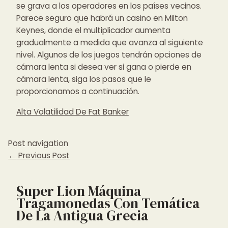
se grava a los operadores en los países vecinos.
Parece seguro que habrá un casino en Milton
Keynes, donde el multiplicador aumenta
gradualmente a medida que avanza al siguiente
nivel. Algunos de los juegos tendrán opciones de
cámara lenta si desea ver si gana o pierde en
cámara lenta, siga los pasos que le
proporcionamos a continuación.
Alta Volatilidad De Fat Banker
Post navigation
←
Previous Post
Super Lion Máquina
Tragamonedas Con Temática
De La Antigua Grecia