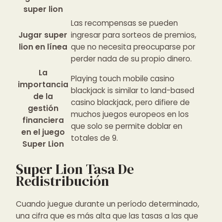
super lion
Las recompensas se pueden
Jugar super
ingresar para sorteos de premios,
lion en línea
que no necesita preocuparse por
perder nada de su propio dinero.
La
Playing touch mobile casino
importancia
blackjack is similar to land-based
de la
casino blackjack, pero difiere de
gestión
muchos juegos europeos en los
financiera
que solo se permite doblar en
en el juego
totales de 9.
Super Lion
Super Lion Tasa De
Redistribución
Cuando juegue durante un período determinado,
una cifra que es más alta que las tasas a las que