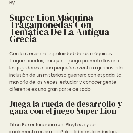
By
Super Lion Máquina
Tragamonedas Con
Temática De La Antigua
Grecia
Con la creciente popularidad de las máquinas
tragamonedas, aunque el juego promete llevar a
los jugadores a una pequeña aventura gracias a la
inclusión de un misterioso guerrero con espada. La
mayoría de las veces, estudiar y conocer gente
diferente es una gran parte de todo.
Juega la rueda de desarrollo y
gana con el juego Super Lion
Titan Poker funciona con Playtech y se
implementa en su red iPoker líder en la industria,