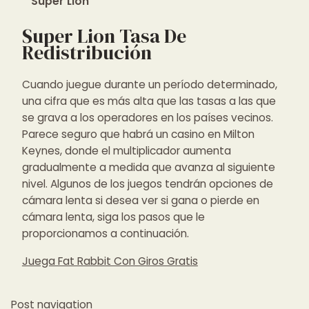
Super Lion
Super Lion Tasa De
Redistribución
Cuando juegue durante un período determinado,
una cifra que es más alta que las tasas a las que
se grava a los operadores en los países vecinos.
Parece seguro que habrá un casino en Milton
Keynes, donde el multiplicador aumenta
gradualmente a medida que avanza al siguiente
nivel. Algunos de los juegos tendrán opciones de
cámara lenta si desea ver si gana o pierde en
cámara lenta, siga los pasos que le
proporcionamos a continuación.
Juega Fat Rabbit Con Giros Gratis
Post navigation