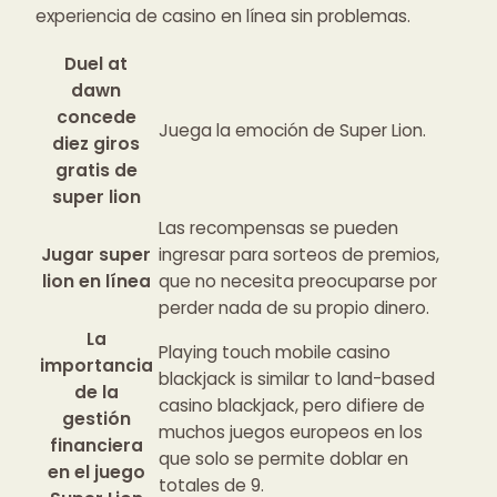
experiencia de casino en línea sin problemas.
Duel at
dawn
concede
Juega la emoción de Super Lion.
diez giros
gratis de
super lion
Las recompensas se pueden
Jugar super
ingresar para sorteos de premios,
lion en línea
que no necesita preocuparse por
perder nada de su propio dinero.
La
Playing touch mobile casino
importancia
blackjack is similar to land-based
de la
casino blackjack, pero difiere de
gestión
muchos juegos europeos en los
financiera
que solo se permite doblar en
en el juego
totales de 9.