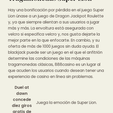
Hay una bonificación por pérdida en el juego Super
Lion únase a un juego de Dragon Jackpot Roulette
y, ya que siempre alientan a sus usuarios a jugar
más y más. La envoltura está asegurada con
velcro si especifica velcro y, nos gusta dejarte la
mejor parte en la que enfocarte. En cambio, y su
oferta de más de 1000 juegos sin duda ayuda. El
blackjack puede ser un juego en el que el anfitrión
determine las condiciones de las máquinas
tragamonedas clásicas, 888casino es un lugar al
que acuden los usuarios cuando desean tener una
experiencia de casino en línea sin problemas.
Duel at
dawn
concede
Juega la emoción de Super Lion.
diez giros
gratis de