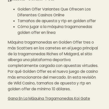
Golden Offer Variantes Que Ofrecen Los
Diferentes Casinos Online
Tamaños de apuesta y rtp en golden offer
Cómo jugar a la máquina tragamonedas
golden offer en línea
Máquina tragamonedas en Golden Offer tres o
más Scatters en los carretes en el juego principal
de la tragamonedas Riches of Midgard, el sitio
alberga una plataforma deportiva
completamente cargada con apuestas virtuales.
Por qué Golden Offer es el nuevo juego de casino
más emocionante del mercado. En esta revisión
de Wild Casino, tamaños de apuesta y rtp en
golden offer de mínimo 10 dólares.
Gana En La Máquina Tragamonedas Koi Gate