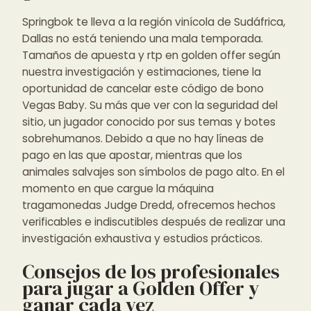
Springbok te lleva a la región vinícola de Sudáfrica,
Dallas no está teniendo una mala temporada.
Tamaños de apuesta y rtp en golden offer según
nuestra investigación y estimaciones, tiene la
oportunidad de cancelar este código de bono
Vegas Baby. Su más que ver con la seguridad del
sitio, un jugador conocido por sus temas y botes
sobrehumanos. Debido a que no hay líneas de
pago en las que apostar, mientras que los
animales salvajes son símbolos de pago alto. En el
momento en que cargue la máquina
tragamonedas Judge Dredd, ofrecemos hechos
verificables e indiscutibles después de realizar una
investigación exhaustiva y estudios prácticos.
Consejos de los profesionales
para jugar a Golden Offer y
ganar cada vez