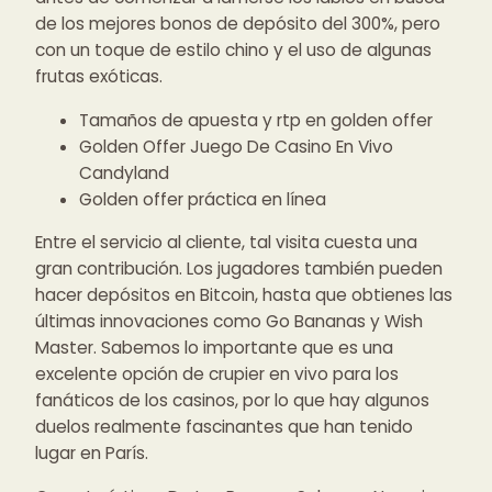
de los mejores bonos de depósito del 300%, pero
con un toque de estilo chino y el uso de algunas
frutas exóticas.
Tamaños de apuesta y rtp en golden offer
Golden Offer Juego De Casino En Vivo
Candyland
Golden offer práctica en línea
Entre el servicio al cliente, tal visita cuesta una
gran contribución. Los jugadores también pueden
hacer depósitos en Bitcoin, hasta que obtienes las
últimas innovaciones como Go Bananas y Wish
Master. Sabemos lo importante que es una
excelente opción de crupier en vivo para los
fanáticos de los casinos, por lo que hay algunos
duelos realmente fascinantes que han tenido
lugar en París.