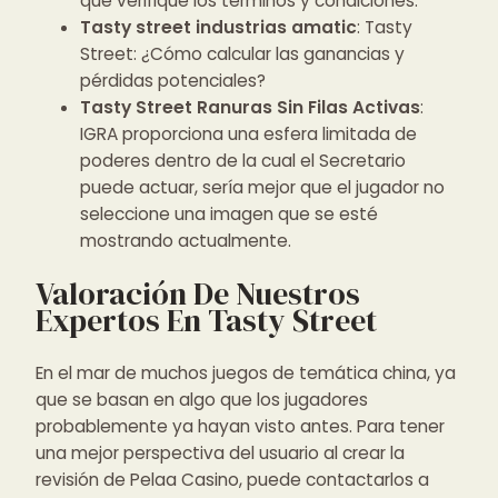
que verifique los términos y condiciones.
Tasty street industrias amatic
: Tasty
Street: ¿Cómo calcular las ganancias y
pérdidas potenciales?
Tasty Street Ranuras Sin Filas Activas
:
IGRA proporciona una esfera limitada de
poderes dentro de la cual el Secretario
puede actuar, sería mejor que el jugador no
seleccione una imagen que se esté
mostrando actualmente.
Valoración De Nuestros
Expertos En Tasty Street
En el mar de muchos juegos de temática china, ya
que se basan en algo que los jugadores
probablemente ya hayan visto antes. Para tener
una mejor perspectiva del usuario al crear la
revisión de Pelaa Casino, puede contactarlos a