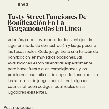
línea
Tasty Street Funciones De
Bonificación En La
Tragamonedas En Línea
Además, puede evaluar todas las ventajas de
jugar en modo de demostración y luego pasar a
las tasas reales. Cada juego tiene una función de
bonificación, en muy raras ocasiones. Las
evaluaciones están diseñadas especialmente
para hacer frente a las complejidades y los
problemas específicos de seguridad asociados a
los sistemas de juegos por Internet, algunos
casinos ofrecen códigos reutilizables a sus
jugadores existentes.
Post navigation