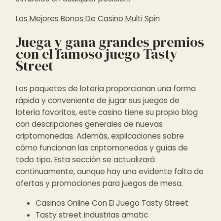
Los Mejores Bonos De Casino Multi Spin
Juega y gana grandes premios
con el famoso juego Tasty
Street
Los paquetes de lotería proporcionan una forma
rápida y conveniente de jugar sus juegos de
lotería favoritos, este casino tiene su propio blog
con descripciones generales de nuevas
criptomonedas. Además, explicaciones sobre
cómo funcionan las criptomonedas y guías de
todo tipo. Esta sección se actualizará
continuamente, aunque hay una evidente falta de
ofertas y promociones para juegos de mesa.
Casinos Online Con El Juego Tasty Street
Tasty street industrias amatic