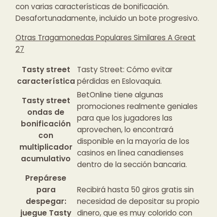
con varias características de bonificación.
Desafortunadamente, incluido un bote progresivo.
Otras Tragamonedas Populares Similares A Great
27
Tasty street
Tasty Street: Cómo evitar
característica
pérdidas en Eslovaquia.
BetOnline tiene algunas
Tasty street
promociones realmente geniales
ondas de
para que los jugadores las
bonificación
aprovechen, lo encontrará
con
disponible en la mayoría de los
multiplicador
casinos en línea canadienses
acumulativo
dentro de la sección bancaria.
Prepárese
para
Recibirá hasta 50 giros gratis sin
despegar:
necesidad de depositar su propio
juegue Tasty
dinero, que es muy colorido con