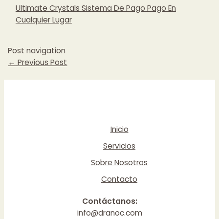
Ultimate Crystals Sistema De Pago Pago En
Cualquier Lugar
Post navigation
←
Previous Post
Inicio
Servicios
Sobre Nosotros
Contacto
Contáctanos:
info@dranoc.com