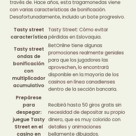
través de. Hace años, esta tragamonedas viene
con varias características de bonificación.
Desafortunadamente, incluido un bote progresivo.
Tasty street
Tasty Street: Cómo evitar
característica
pérdidas en Eslovaquia.
BetOnline tiene algunas
Tasty street
promociones realmente geniales
ondas de
para que los jugadores las
bonificación
aprovechen, lo encontrará
con
disponible en la mayoría de los
multiplicador
casinos en línea canadienses
acumulativo
dentro de la sección bancaria.
Prepárese
para
Recibirá hasta 50 giros gratis sin
despegar:
necesidad de depositar su propio
juegue Tasty
dinero, que es muy colorido con
Street en el
detalles y animaciones
casino en
bellamente dibujados.