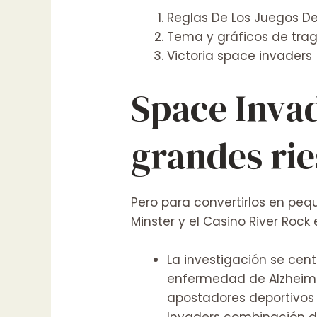
Reglas De Los Juegos D
Tema y gráficos de tr
Victoria space invaders
Space Invad
grandes ri
Pero para convertirlos en pequ
Minster y el Casino River Ro
La investigación se cen
enfermedad de Alzheimer
apostadores deportivos 
Invaders combinación d