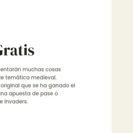
ratis
esentarán muchas cosas
de temática medieval.
 original que se ha ganado el
 una apuesta de pase o
e Invaders.