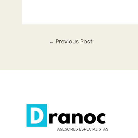
Post
←
Previous Post
navigation