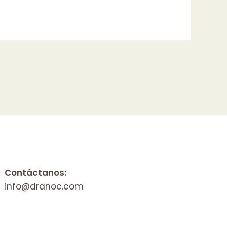
Contáctanos:
info@dranoc.com