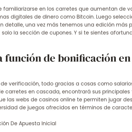
e familiarizarse en los carretes que aumentan de 
mas digitales de dinero como Bitcoin. Luego selec
 en detalle, una vez más tenemos una edición más 
olo la sección de cupones. Y si te sientes afortuna
a función de bonificación en
de verificación, todo gracias a cosas como salario
 de carretes en cascada, encontrará sus principales
e las webs de casinos online te permiten jugar de
versidad de juegos ofrecidos en términos de caracter
ón De Apuesta Inicial