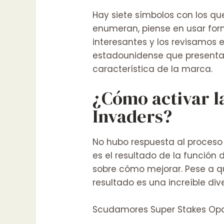
Hay siete símbolos con los qu
enumeran, piense en usar for
interesantes y los revisamos
estadounidense que presenta s
característica de la marca.
¿Cómo activar l
Invaders?
No hubo respuesta al proceso 
es el resultado de la función
sobre cómo mejorar. Pese a qu
resultado es una increíble di
Scudamores Super Stakes Opci