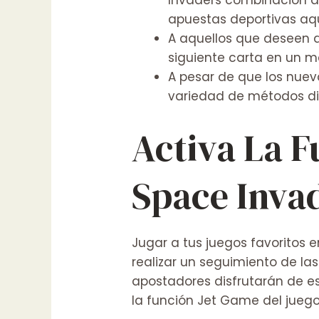
apuestas deportivas aqu
A aquellos que deseen du
siguiente carta en un ma
A pesar de que los nuev
variedad de métodos di
Activa La F
Space Inva
Jugar a tus juegos favoritos 
realizar un seguimiento de la
apostadores disfrutarán de e
la función Jet Game del jueg