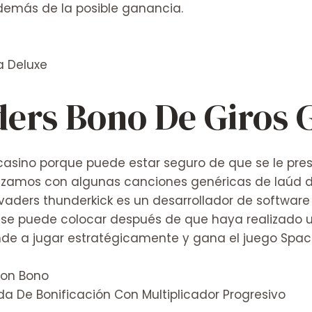
demás de la posible ganancia.
a Deluxe
ers Bono De Giros G
casino porque puede estar seguro de que se le pr
nzamos con algunas canciones genéricas de laúd 
vaders thunderkick es un desarrollador de software
lo se puede colocar después de que haya realizado
de a jugar estratégicamente y gana el juego Spac
Con Bono
a De Bonificación Con Multiplicador Progresivo