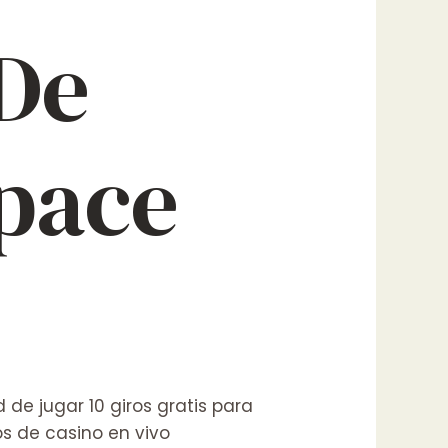
 De
pace
 de jugar 10 giros gratis para
os de casino en vivo