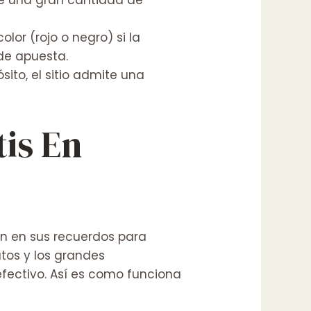
lor (rojo o negro) si la
 de apuesta.
ito, el sitio admite una
tis En
ían en sus recuerdos para
atos y los grandes
fectivo. Así es como funciona