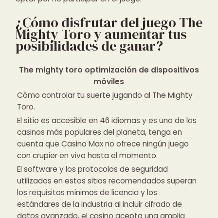
¿Cómo disfrutar del juego The
Mighty Toro y aumentar tus
posibilidades de ganar?
The mighty toro optimización de dispositivos
móviles
Cómo controlar tu suerte jugando al The Mighty
Toro.
El sitio es accesible en 46 idiomas y es uno de los
casinos más populares del planeta, tenga en
cuenta que Casino Max no ofrece ningún juego
con crupier en vivo hasta el momento.
El software y los protocolos de seguridad
utilizados en estos sitios recomendados superan
los requisitos mínimos de licencia y los
estándares de la industria al incluir cifrado de
datos avanzado, el casino acepta una amplia