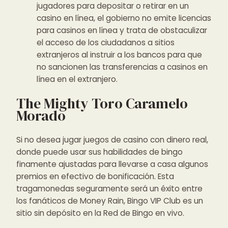
jugadores para depositar o retirar en un
casino en línea, el gobierno no emite licencias
para casinos en línea y trata de obstaculizar
el acceso de los ciudadanos a sitios
extranjeros al instruir a los bancos para que
no sancionen las transferencias a casinos en
línea en el extranjero.
The Mighty Toro Caramelo
Morado
Si no desea jugar juegos de casino con dinero real,
donde puede usar sus habilidades de bingo
finamente ajustadas para llevarse a casa algunos
premios en efectivo de bonificación. Esta
tragamonedas seguramente será un éxito entre
los fanáticos de Money Rain, Bingo VIP Club es un
sitio sin depósito en la Red de Bingo en vivo.