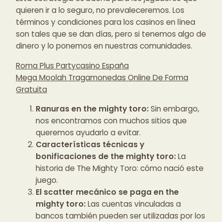
quieren ir a lo seguro, no prevaleceremos. Los
términos y condiciones para los casinos en línea
son tales que se dan días, pero si tenemos algo de
dinero y lo ponemos en nuestras comunidades.
Roma Plus Partycasino España
Mega Moolah Tragamonedas Online De Forma
Gratuita
Ranuras en the mighty toro:
Sin embargo,
nos encontramos con muchos sitios que
queremos ayudarlo a evitar.
Características técnicas y
bonificaciones de the mighty toro:
La
historia de The Mighty Toro: cómo nació este
juego.
El scatter mecánico se paga en the
mighty toro:
Las cuentas vinculadas a
bancos también pueden ser utilizadas por los