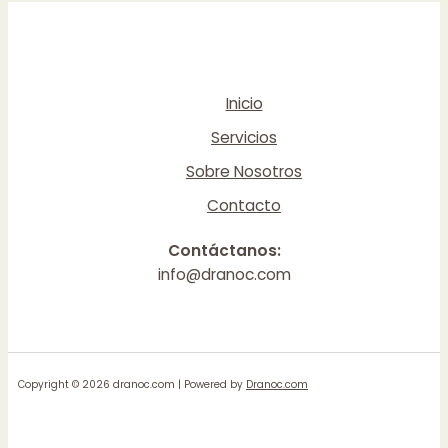
Inicio
Servicios
Sobre Nosotros
Contacto
Contáctanos:
info@dranoc.com
Copyright © 2026 dranoc.com | Powered by
Dranoc.com