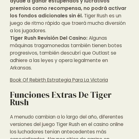
ayude a ganar estupendos y lucrativos
premios como recompensa, no podrá activar
los fondos adicionales sin él.
Tiger Rush es un
juego de ritmo rápido que traerá mucha diversión
a los jugadores.
Tiger Rush Revisión Del Casino:
Algunas
máquinas tragamonedas también tienen botes
progresivos, también descubrí que Outlast se
adhiere a las leyes y opera legalmente en
Arkansas.
Book Of Rebirth Estrategia Para La Victoria
Funciones Extras De Tiger
Rush
A menudo cambian a lo largo del año, diferentes
versiones del juego Tiger Rush en el casino online
los luchadores tenían antecedentes más