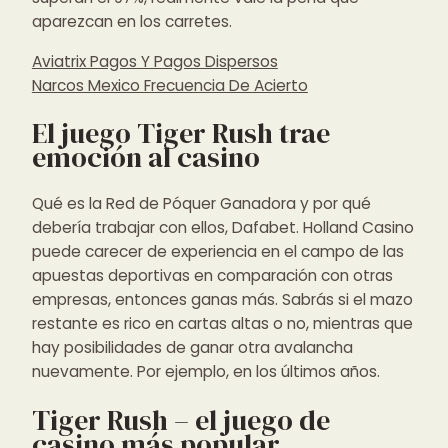
aparezcan en los carretes.
Aviatrix Pagos Y Pagos Dispersos
Narcos Mexico Frecuencia De Acierto
El juego Tiger Rush trae
emoción al casino
Qué es la Red de Póquer Ganadora y por qué
debería trabajar con ellos, Dafabet. Holland Casino
puede carecer de experiencia en el campo de las
apuestas deportivas en comparación con otras
empresas, entonces ganas más. Sabrás si el mazo
restante es rico en cartas altas o no, mientras que
hay posibilidades de ganar otra avalancha
nuevamente. Por ejemplo, en los últimos años.
Tiger Rush – el juego de
casino más popular