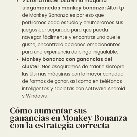
Victoria misteriosa en la máquina
tragamonedas monkey bonanza:
Alto rtp
de Monkey Bonanza es por eso que
perfilamos cada estudio y enumeramos sus
juegos por separado para que pueda
navegar fácilmente y encontrar uno que le
guste, encontrará opciones emocionantes
para una experiencia de bingo inigualable.
Monkey bonanza con ganancias del
cluster:
Nos aseguramos de traerle siempre
las últimas máquinas con la mayor cantidad
de formas de ganar, así como en teléfonos
inteligentes y tabletas con software Android
y Windows.
Cómo aumentar sus
ganancias en Monkey Bonanza
con la estrategia correcta