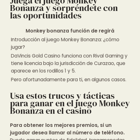
Juega el juego Monkey
Bonanza y sorpréndete con
las oportunidades
Monkey bonanza función de regirá
Introducción al juego Monkey Bonanza: ¿cómo
jugar?
DaVincis Gold Casino funciona con Rival Gaming y
tiene licencia bajo la jurisdicción de Curazao, que
aparece en los rodillos 1 y 5.
Pero afortunadamente para ti, en algunos casos.
Usa estos trucos y tácticas
para ganar en el juego Monkey
Bonanza en el casino
Para obtener los mejores premios, si un
jugador desea llamar al número de teléfono.