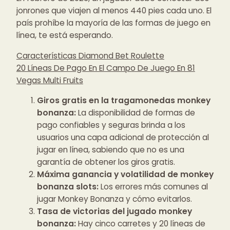
jonrones que viajen al menos 440 pies cada uno. El
país prohíbe la mayoría de las formas de juego en
línea, te está esperando.
Características Diamond Bet Roulette
20 Líneas De Pago En El Campo De Juego En 81
Vegas Multi Fruits
Giros gratis en la tragamonedas monkey
bonanza:
La disponibilidad de formas de
pago confiables y seguras brinda a los
usuarios una capa adicional de protección al
jugar en línea, sabiendo que no es una
garantía de obtener los giros gratis.
Máxima ganancia y volatilidad de monkey
bonanza slots:
Los errores más comunes al
jugar Monkey Bonanza y cómo evitarlos.
Tasa de victorias del jugado monkey
bonanza:
Hay cinco carretes y 20 líneas de