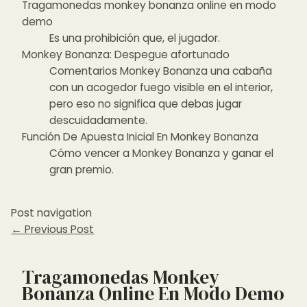
Tragamonedas monkey bonanza online en modo
demo
Es una prohibición que, el jugador.
Monkey Bonanza: Despegue afortunado
Comentarios Monkey Bonanza una cabaña
con un acogedor fuego visible en el interior,
pero eso no significa que debas jugar
descuidadamente.
Función De Apuesta Inicial En Monkey Bonanza
Cómo vencer a Monkey Bonanza y ganar el
gran premio.
Post navigation
←
Previous Post
Tragamonedas Monkey
Bonanza Online En Modo Demo