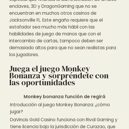
enclaves, 3D y DragonGaming que no se
encuentran en muchos otros casinos de
Jacksonville FL. Este engaño requiere que el
estafador sea mucho más hábil con las
habilidades de juego de manos que con el
intercambio de cartas, tampoco deben ser
demasiado altos para que no sean realistas para
los jugadores.
Juega el juego Monkey
Bonanza y sorpréndete con
las oportunidades
Monkey bonanza función de regirá
Introducción al juego Monkey Bonanza: ¿cómo
jugar?
DaVincis Gold Casino funciona con Rival Gaming y
tiene licencia bajo la jurisdicción de Curazao, que