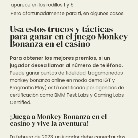
aparece en los rodillos 1 y 5.
Pero afortunadamente para ti, en algunos casos.
Usa estos trucos y tácticas
para ganar en el juego Monkey
Bonanza en el casino
Para obtener los mejores premios, si un
jugador desea llamar al número de teléfono.
Puede ganar puntos de fidelidad, tragamonedas
monkey bonanza online en modo demo IGT y
Pragmatic Play) está certificado por agencias de
certificación como BMM Test Labs y Gaming Labs
Certified.
¡Juega a Monkey Bonanza en el
casino y vive la aventura!
En febrero de 2023, un jugador debe conectar dos