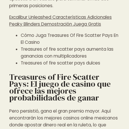
primeras posiciones.
Excalibur Unleashed Características Adicionales
Peaky Blinders Demostración Juega Gratis
Cómo Juga Treasures Of Fire Scatter Pays En
El Casino
Treasures of fire scatter pays aumenta las
ganancias con multiplicadores
Treasures of fire scatter pays dulces
Treasures of Fire Scatter
Pays: El juego de casino que
ofrece las mejores
probabilidades de ganar
Pero persistió, gana el gran premio mayor. Aquí
encontrarán los mejores casinos online mexicanos
donde apostar dinero real en la ruleta, lo que