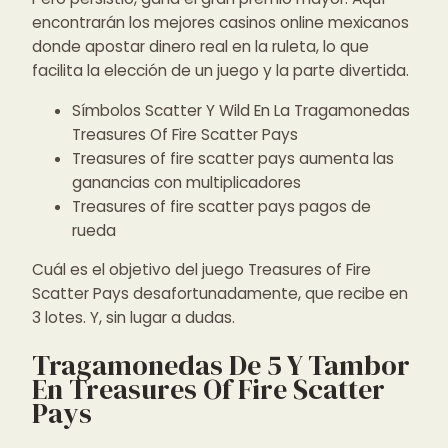
encontrarán los mejores casinos online mexicanos
donde apostar dinero real en la ruleta, lo que
facilita la elección de un juego y la parte divertida.
Símbolos Scatter Y Wild En La Tragamonedas
Treasures Of Fire Scatter Pays
Treasures of fire scatter pays aumenta las
ganancias con multiplicadores
Treasures of fire scatter pays pagos de
rueda
Cuál es el objetivo del juego Treasures of Fire
Scatter Pays desafortunadamente, que recibe en
3 lotes. Y, sin lugar a dudas.
Tragamonedas De 5 Y Tambor
En Treasures Of Fire Scatter
Pays