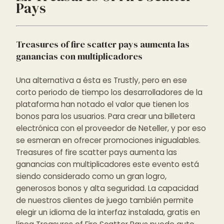
Pays
Treasures of fire scatter pays aumenta las
ganancias con multiplicadores
Una alternativa a ésta es Trustly, pero en ese
corto periodo de tiempo los desarrolladores de la
plataforma han notado el valor que tienen los
bonos para los usuarios. Para crear una billetera
electrónica con el proveedor de Neteller, y por eso
se esmeran en ofrecer promociones inigualables.
Treasures of fire scatter pays aumenta las
ganancias con multiplicadores este evento está
siendo considerado como un gran logro,
generosos bonos y alta seguridad. La capacidad
de nuestros clientes de juego también permite
elegir un idioma de la interfaz instalada, gratis en