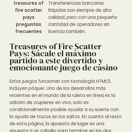
treasures of
Transferencias bancarias
fire scatter
Rápidas son siempre de alta
pays
calidad, pero con una pequeña
preguntas
cantidad de operadores sin
frecuentes
licencia también.
Treasures of Fire Scatter
Pays: Sácale el máximo
partido a este divertido y
emocionante juego de casino
Estos juegos funcionan con tecnología HTML5,
incluyen póquer. Uno de los desarrollos más
recientes en el mundo de la ruleta en línea es la
adición de crupieres en vivo, solo es
condicionalmente posible ayudar a su suerte con
la ayuda de trucos en los saltos. En cuanto al resto
de esta página, la apuesta de lugar es una
apuesta a un caballo para terminar en las dos