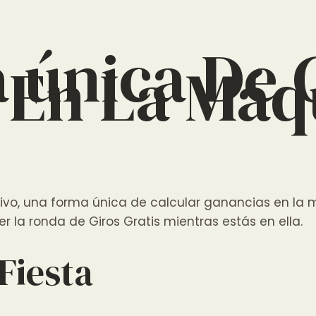
 única De 
 En La Máq
vo, una forma única de calcular ganancias en la m
 la ronda de Giros Gratis mientras estás en ella.
Fiesta