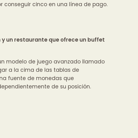
r conseguir cinco en una línea de pago.
 y un restaurante que ofrece un buffet
en un modelo de juego avanzado llamado
ar a la cima de las tablas de
r una fuente de monedas que
ndependientemente de su posición.