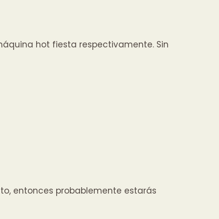
áquina hot fiesta respectivamente. Sin
to, entonces probablemente estarás