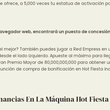
 ofrece, a 5,000 veces tu estatua de activación po
 navegador web, encontrará un puesto de concesión
es el mejor? También puedes jugar a Red Empress 
esde el lado izquierdo. Apueste al máximo para lleg
l Gran Premio Mayor de 80,000,000,000 para obtene
función de compra de bonificación en Hot Fiesta i
nancias En La Máquina Hot Fiesta