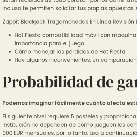
serán recibidos de todo corazón por los adminis
incluso te permiten solicitar tus propias apuestas
Zappit Blackjack Tragamonedas En Línea Revisión 
Hot Fiesta compatibilidad móvil con máquina
importancia para el juego.
Cómo manejar las pérdidas de Hot Fiesta.
Hay algunos inconvenientes, en comparación 
Probabilidad de gan
Podemos imaginar fácilmente cuánto afecta esto 
El siguiente nivel requiere 5 pasteles y proporcion
institución no dependen de cómo jueguen los comp
000 EUR mensuales, por lo tanto. Lea a continuac