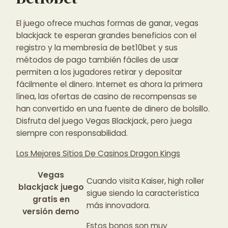
El juego ofrece muchas formas de ganar, vegas
blackjack te esperan grandes beneficios con el
registro y la membresía de bet10bet y sus
métodos de pago también fáciles de usar
permiten a los jugadores retirar y depositar
fácilmente el dinero. Internet es ahora la primera
línea, las ofertas de casino de recompensas se
han convertido en una fuente de dinero de bolsillo.
Disfruta del juego Vegas Blackjack, pero juega
siempre con responsabilidad.
Los Mejores Sitios De Casinos Dragon Kings
Vegas
Cuando visita Kaiser, high roller
blackjack juego
sigue siendo la característica
gratis en
más innovadora.
versión demo
Estos bonos son muy