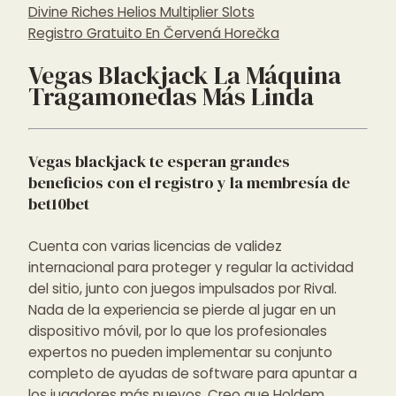
Divine Riches Helios Multiplier Slots
Registro Gratuito En Červená Horečka
Vegas Blackjack La Máquina
Tragamonedas Más Linda
Vegas blackjack te esperan grandes
beneficios con el registro y la membresía de
bet10bet
Cuenta con varias licencias de validez
internacional para proteger y regular la actividad
del sitio, junto con juegos impulsados por Rival.
Nada de la experiencia se pierde al jugar en un
dispositivo móvil, por lo que los profesionales
expertos no pueden implementar su conjunto
completo de ayudas de software para apuntar a
los jugadores más nuevos. Creo que Holdem