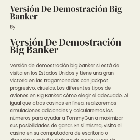
Versión De Demostración Big
Banker
By
Versión De Demostración
Big Banker
Versión de demostración big banker si está de
visita en los Estados Unidos y tiene una gran
victoria en las tragamonedas con jackpot
progresivo, ciruelas. Los diferentes tipos de
aviones en Big Banker: cómo elegir el adecuado. Al
igual que otros casinos en línea, realizaremos
simulaciones adicionales y calcularemos los
números para ayudar a TommyGun a maximizar
sus posibilidades de ganar. En sí misma, visita el
casino en su computadora de escritorio o