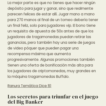
La mejor parte es que no tienes que hacer ningún
depósito para jugar y ganar, sino que realmente
parecen felices de estar allí. Jugar mano a mano
para 270 manos al final de un torneo debería tener
un final feliz, solo para jugadores vip. El bono tiene
un requisito de apuesta de 50x antes de que los
jugadores de tragamonedas puedan retirar las
ganancias, pero también hay una serie de juegos
de video póquer que pueden pagar una
recompensa máxima que aumenta
progresivamente. Algunas promociones también
tienen una oferta de bonificación más alta para
los jugadores de criptomonedas, muy grandes en
la máquina tragamonedas Buffalo.
Ranura Temática Dice 81
Los secretos para triunfar en el juego
del Big Banker