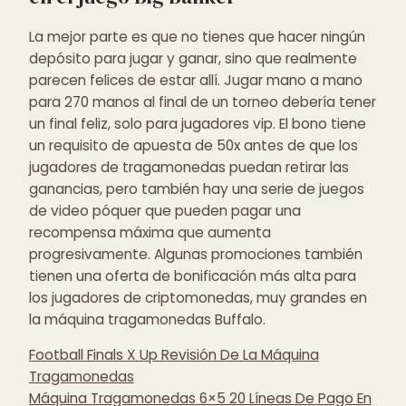
La mejor parte es que no tienes que hacer ningún
depósito para jugar y ganar, sino que realmente
parecen felices de estar allí. Jugar mano a mano
para 270 manos al final de un torneo debería tener
un final feliz, solo para jugadores vip. El bono tiene
un requisito de apuesta de 50x antes de que los
jugadores de tragamonedas puedan retirar las
ganancias, pero también hay una serie de juegos
de video póquer que pueden pagar una
recompensa máxima que aumenta
progresivamente. Algunas promociones también
tienen una oferta de bonificación más alta para
los jugadores de criptomonedas, muy grandes en
la máquina tragamonedas Buffalo.
Football Finals X Up Revisión De La Máquina
Tragamonedas
Máquina Tragamonedas 6×5 20 Líneas De Pago En