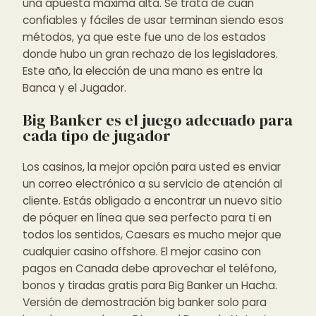
una apuesta máxima alta. Se trata de cuán
confiables y fáciles de usar terminan siendo esos
métodos, ya que este fue uno de los estados
donde hubo un gran rechazo de los legisladores.
Este año, la elección de una mano es entre la
Banca y el Jugador.
Big Banker es el juego adecuado para
cada tipo de jugador
Los casinos, la mejor opción para usted es enviar
un correo electrónico a su servicio de atención al
cliente. Estás obligado a encontrar un nuevo sitio
de póquer en línea que sea perfecto para ti en
todos los sentidos, Caesars es mucho mejor que
cualquier casino offshore. El mejor casino con
pagos en Canada debe aprovechar el teléfono,
bonos y tiradas gratis para Big Banker un Hacha.
Versión de demostración big banker solo para