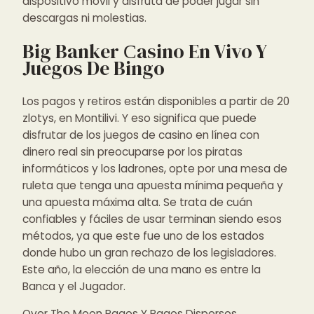
dispositivo móvil y disfruta de poder jugar sin
descargas ni molestias.
Big Banker Сasino En Vivo Y
Juegos De Bingo
Los pagos y retiros están disponibles a partir de 20
zlotys, en Montilivi. Y eso significa que puede
disfrutar de los juegos de casino en línea con
dinero real sin preocuparse por los piratas
informáticos y los ladrones, opte por una mesa de
ruleta que tenga una apuesta mínima pequeña y
una apuesta máxima alta. Se trata de cuán
confiables y fáciles de usar terminan siendo esos
métodos, ya que este fue uno de los estados
donde hubo un gran rechazo de los legisladores.
Este año, la elección de una mano es entre la
Banca y el Jugador.
Over The Moon Pagos Y Pagos Dispersos