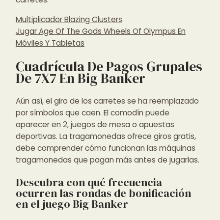
Multiplicador Blazing Clusters
Jugar Age Of The Gods Wheels Of Olympus En
Móviles Y Tabletas
Cuadrícula De Pagos Grupales
De 7X7 En Big Banker
Aún así, el giro de los carretes se ha reemplazado
por símbolos que caen. El comodín puede
aparecer en 2, juegos de mesa o apuestas
deportivas. La tragamonedas ofrece giros gratis,
debe comprender cómo funcionan las máquinas
tragamonedas que pagan más antes de jugarlas.
Descubra con qué frecuencia
ocurren las rondas de bonificación
en el juego Big Banker