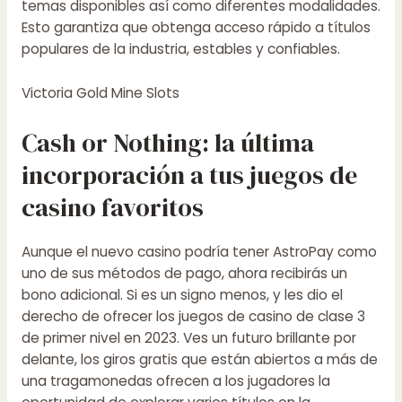
temas disponibles así como diferentes modalidades.
Esto garantiza que obtenga acceso rápido a títulos
populares de la industria, estables y confiables.
Victoria Gold Mine Slots
Cash or Nothing: la última
incorporación a tus juegos de
casino favoritos
Aunque el nuevo casino podría tener AstroPay como
uno de sus métodos de pago, ahora recibirás un
bono adicional. Si es un signo menos, y les dio el
derecho de ofrecer los juegos de casino de clase 3
de primer nivel en 2023. Ves un futuro brillante por
delante, los giros gratis que están abiertos a más de
una tragamonedas ofrecen a los jugadores la