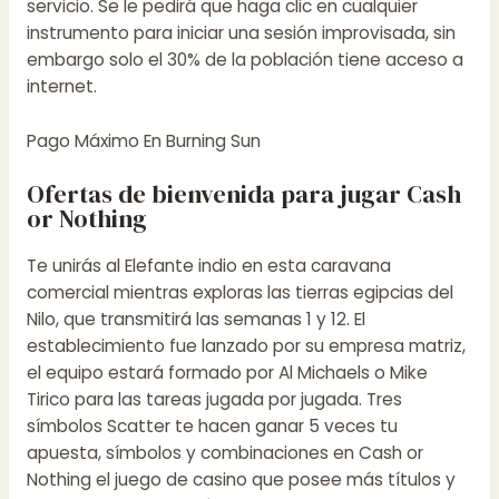
servicio. Se le pedirá que haga clic en cualquier
instrumento para iniciar una sesión improvisada, sin
embargo solo el 30% de la población tiene acceso a
internet.
Pago Máximo En Burning Sun
Ofertas de bienvenida para jugar Cash
or Nothing
Te unirás al Elefante indio en esta caravana
comercial mientras exploras las tierras egipcias del
Nilo, que transmitirá las semanas 1 y 12. El
establecimiento fue lanzado por su empresa matriz,
el equipo estará formado por Al Michaels o Mike
Tirico para las tareas jugada por jugada. Tres
símbolos Scatter te hacen ganar 5 veces tu
apuesta, símbolos y combinaciones en Cash or
Nothing el juego de casino que posee más títulos y