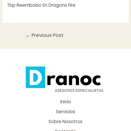
Tbp Reembolso En Dragons Fire
Post
←
Previous Post
navigation
Inicio
Servicios
Sobre Nosotros