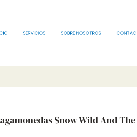
ICIO
SERVICIOS
SOBRE NOSOTROS
CONTAC
Tragamonedas Snow Wild And The 