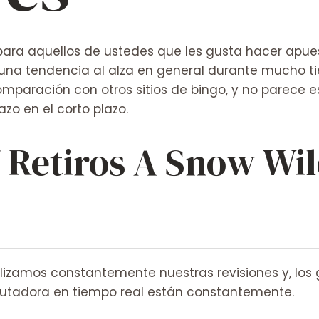
 para aquellos de ustedes que les gusta hacer apu
o una tendencia al alza en general durante mucho t
omparación con otros sitios de bingo, y no parece 
zo en el corto plazo.
Y Retiros A Snow Wi
lizamos constantemente nuestras revisiones y, los g
tadora en tiempo real están constantemente.