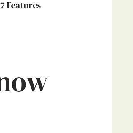
7 Features
Snow