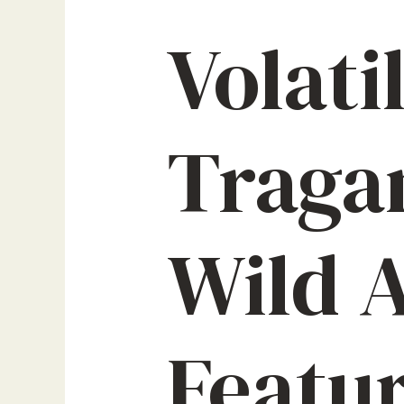
Volati
Traga
Wild 
Featu