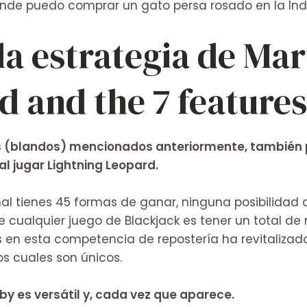
dónde puedo comprar un gato persa rosado en la Ind
a estrategia de Mar
d and the 7 feature
es (blandos) mencionados anteriormente, también 
l jugar Lightning Leopard.
al tienes 45 formas de ganar, ninguna posibilidad
de cualquier juego de Blackjack es tener un total de 
rés en esta competencia de repostería ha revitalizado
os cuales son únicos.
obby es versátil y, cada vez que aparece.