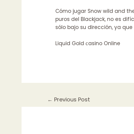
Cómo jugar Snow wild and the 
puros del Blackjack, no es dif
sólo bajo su dirección, ya qu
Liquid Gold сasino Online
Post
←
Previous Post
navigation