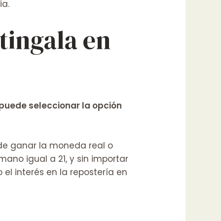
ia.
tingala en
s
puede seleccionar la opción
 de ganar la moneda real o
mano igual a 21, y sin importar
 el interés en la repostería en