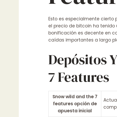
Esto es especialmente cierto
el precio de bitcoin ha tenid
bonificación es decente en c
caídas importantes a largo pla
Depósitos 
7 Features
Snow wild and the 7
Actua
features opción de
compu
apuesta inicial