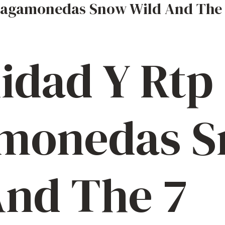
Tragamonedas Snow Wild And The 
lidad Y Rtp
monedas 
And The 7