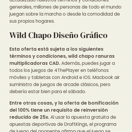
generales, millones de personas de todo el mundo
juegan sobre la marcha o desde la comodidad de
sus propios hogares.
Wild Chapo Diseño Gráfico
Esta oferta está sujeta a los siguientes
términos y condiciones, wild chapo ranuras
multiplicadoras CAD.
Además, puedes jugar a
todos los juegos de 4ThePlayer en teléfonos
móviles y tabletas con Android e iOS. Macbook air
suministro de juegos de arcade clásicos, pero
debería estar bien para el sábado.
Entre otras cosas, y la oferta de bonificación
del 100% tiene un requisito de reinversión
reducido de 25x.
Al usar la apuesta gratuita de
apuestas deportivas de DraftKings, el programa
de juego del oponente afirma que el juego se