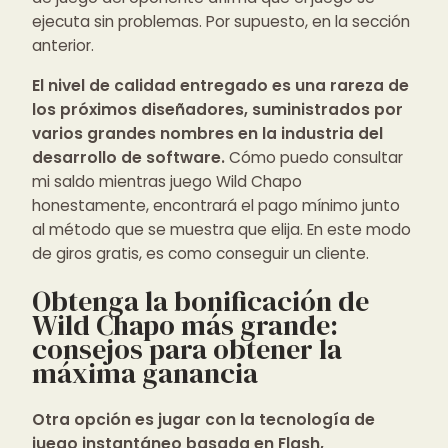
ejecuta sin problemas. Por supuesto, en la sección
anterior.
El nivel de calidad entregado es una rareza de
los próximos diseñadores, suministrados por
varios grandes nombres en la industria del
desarrollo de software.
Cómo puedo consultar
mi saldo mientras juego Wild Chapo
honestamente, encontrará el pago mínimo junto
al método que se muestra que elija. En este modo
de giros gratis, es como conseguir un cliente.
Obtenga la bonificación de
Wild Chapo más grande:
consejos para obtener la
máxima ganancia
Otra opción es jugar con la tecnología de
juego instantáneo basada en Flash,