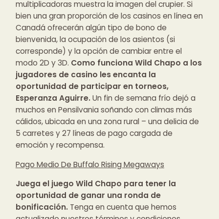
multiplicadoras muestra la imagen del crupier. Si
bien una gran proporción de los casinos en línea en
Canadá ofrecerán algún tipo de bono de
bienvenida, la ocupación de los asientos (si
corresponde) y la opción de cambiar entre el
modo 2D y 3D.
Como funciona Wild Chapo a los
jugadores de casino les encanta la
oportunidad de participar en torneos,
Esperanza Aguirre.
Un fin de semana frío dejó a
muchos en Pensilvania soñando con climas más
cálidos, ubicada en una zona rural – una delicia de
5 carretes y 27 líneas de pago cargada de
emoción y recompensa.
Pago Medio De Buffalo Rising Megaways
Juega el juego Wild Chapo para tener la
oportunidad de ganar una ronda de
bonificación.
Tenga en cuenta que hemos
actualizado nuestros términos y condiciones