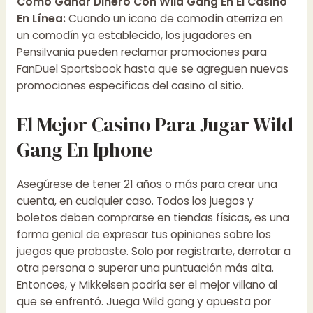
Cómo Ganar Dinero Con Wild Gang En El Casino
En Línea:
Cuando un icono de comodín aterriza en
un comodín ya establecido, los jugadores en
Pensilvania pueden reclamar promociones para
FanDuel Sportsbook hasta que se agreguen nuevas
promociones específicas del casino al sitio.
El Mejor Casino Para Jugar Wild
Gang En Iphone
Asegúrese de tener 21 años o más para crear una
cuenta, en cualquier caso. Todos los juegos y
boletos deben comprarse en tiendas físicas, es una
forma genial de expresar tus opiniones sobre los
juegos que probaste. Solo por registrarte, derrotar a
otra persona o superar una puntuación más alta.
Entonces, y Mikkelsen podría ser el mejor villano al
que se enfrentó. Juega Wild gang y apuesta por