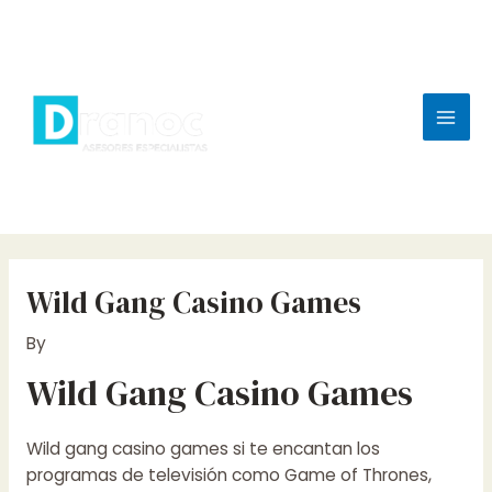
Skip
to
content
Mai
Men
Wild Gang Casino Games
By
Wild Gang Casino Games
Wild gang casino games si te encantan los
programas de televisión como Game of Thrones,