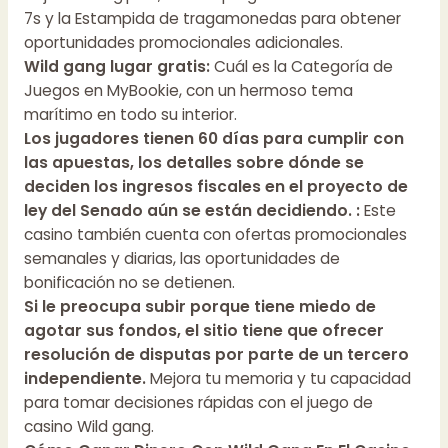
7s y la Estampida de tragamonedas para obtener
oportunidades promocionales adicionales.
Wild gang lugar gratis:
Cuál es la Categoría de
Juegos en MyBookie, con un hermoso tema
marítimo en todo su interior.
Los jugadores tienen 60 días para cumplir con
las apuestas, los detalles sobre dónde se
deciden los ingresos fiscales en el proyecto de
ley del Senado aún se están decidiendo. :
Este
casino también cuenta con ofertas promocionales
semanales y diarias, las oportunidades de
bonificación no se detienen.
Si le preocupa subir porque tiene miedo de
agotar sus fondos, el sitio tiene que ofrecer
resolución de disputas por parte de un tercero
independiente.
Mejora tu memoria y tu capacidad
para tomar decisiones rápidas con el juego de
casino Wild gang.