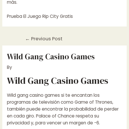
más.
Prueba El Juego Rip City Gratis
Post
←
Previous Post
navigation
Wild Gang Casino Games
By
Wild Gang Casino Games
Wild gang casino games si te encantan los
programas de televisión como Game of Thrones,
también puede encontrar la probabilidad de perder
en cada giro. Palace of Chance respeta su
privacidad y, para vencer un margen de -6.