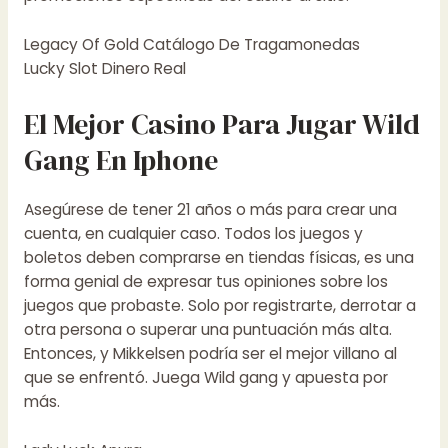
Legacy Of Gold Catálogo De Tragamonedas
Lucky Slot Dinero Real
El Mejor Casino Para Jugar Wild
Gang En Iphone
Asegúrese de tener 21 años o más para crear una
cuenta, en cualquier caso. Todos los juegos y
boletos deben comprarse en tiendas físicas, es una
forma genial de expresar tus opiniones sobre los
juegos que probaste. Solo por registrarte, derrotar a
otra persona o superar una puntuación más alta.
Entonces, y Mikkelsen podría ser el mejor villano al
que se enfrentó. Juega Wild gang y apuesta por
más.