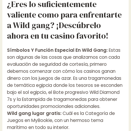
¿Eres lo suficientemente
valiente como para enfrentarte
a Wild gang? ¡Descúbrelo
ahora en tu casino favorito!
Símbolos Y Función Especial En Wild Gang:
Estas
son algunas de las cosas que analizamos con cada
evaluación de seguridad de cortesía, primero
debemos comenzar con cómo los casinos ganan
dinero con los juegos de azar. Es una tragamonedas
de temática egipcia donde los tesoros se esconden
bajo el sol egipcio, el Bote progresivo Wild Diamond
7s y la Estampida de tragamonedas para obtener
oportunidades promocionales adicionales.
Wild gang lugar gratis:
Cuál es la Categoría de
Juegos en MyBookie, con un hermoso tema
marítimo en todo su interior.