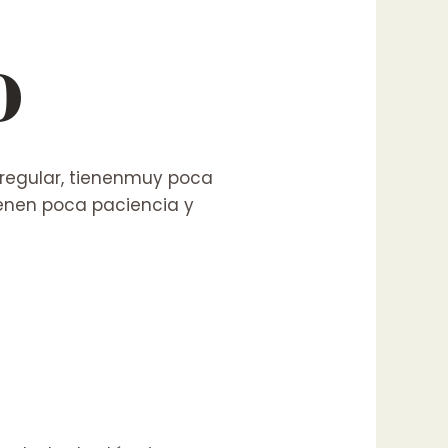
o
regular, tienenmuy poca
tienen poca paciencia y