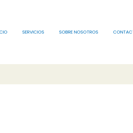
ICIO
SERVICIOS
SOBRE NOSOTROS
CONTAC