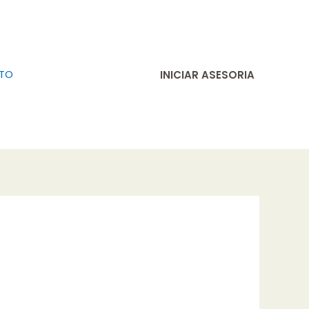
TO
INICIAR ASESORIA