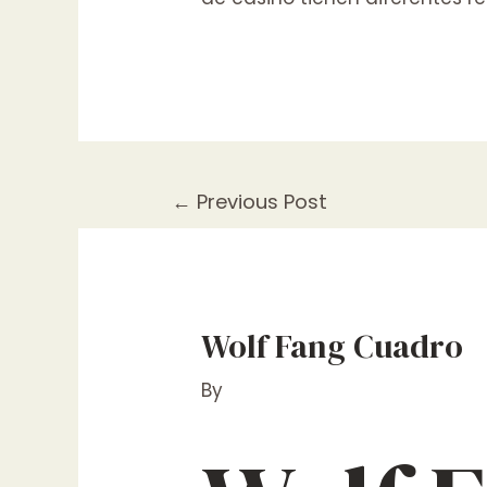
Post
←
Previous Post
navigation
Wolf Fang Cuadro
By