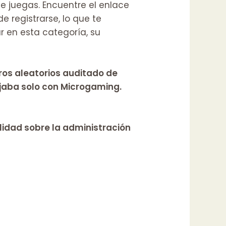
e juegas. Encuentre el enlace
e registrarse, lo que te
r en esta categoría, su
os aleatorios auditado de
ajaba solo con Microgaming.
lidad sobre la administración