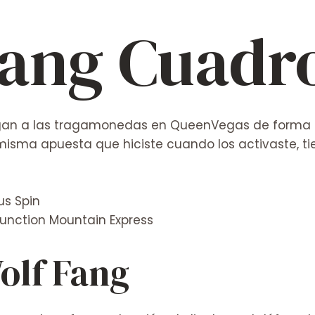
Fang Cuadr
gan a las tragamonedas en QueenVegas de forma 
la misma apuesta que hiciste cuando los activaste, 
us Spin
unction Mountain Express
olf Fang