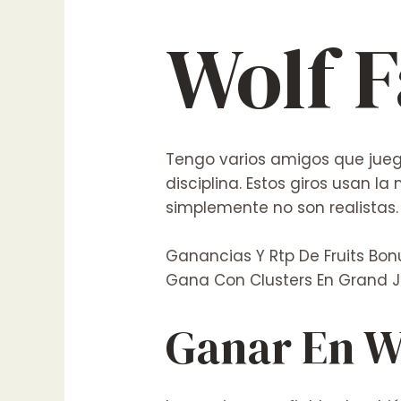
Wolf 
Tengo varios amigos que jue
disciplina. Estos giros usan 
simplemente no son realistas.
Ganancias Y Rtp De Fruits Bon
Gana Con Clusters En Grand J
Ganar En W