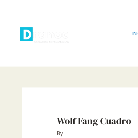
Skip
to
content
IN
Wolf Fang Cuadro
By