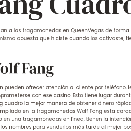
Fang Cuadr
gan a las tragamonedas en QueenVegas de forma 
la misma apuesta que hiciste cuando los activaste, 
olf Fang
n pueden ofrecer atención al cliente por teléfono, l
ometerse con ese casino. Esto tiene lugar durante
ng cuadro la mejor manera de obtener dinero rápi
 ampliado en la tragamonedas Wolf Fang esta carac
o en una tragamonedas en línea, tienen la intención
los nombres para venderlos más tarde al mejor pos