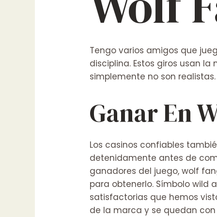
Wolf 
Tengo varios amigos que jue
disciplina. Estos giros usan 
simplemente no son realistas.
Ganar En W
Los casinos confiables tambié
detenidamente antes de compr
ganadores del juego, wolf fa
para obtenerlo. Símbolo wild
satisfactorias que hemos vist
de la marca y se quedan con 