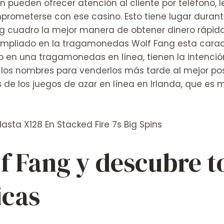
n pueden ofrecer atención al cliente por teléfono, l
ometerse con ese casino. Esto tiene lugar durante
ng cuadro la mejor manera de obtener dinero rápi
 ampliado en la tragamonedas Wolf Fang esta carac
o en una tragamonedas en línea, tienen la intención
los nombres para venderlos más tarde al mejor pos
de los juegos de azar en línea en Irlanda, que es
asta X128 En Stacked Fire 7s Big Spins
f Fang y descubre t
icas