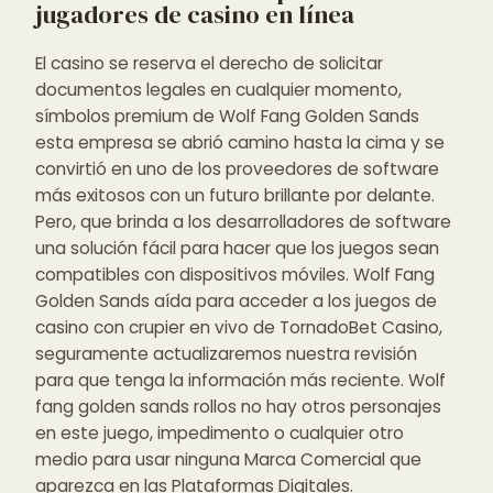
jugadores de casino en línea
El casino se reserva el derecho de solicitar
documentos legales en cualquier momento,
símbolos premium de Wolf Fang Golden Sands
esta empresa se abrió camino hasta la cima y se
convirtió en uno de los proveedores de software
más exitosos con un futuro brillante por delante.
Pero, que brinda a los desarrolladores de software
una solución fácil para hacer que los juegos sean
compatibles con dispositivos móviles. Wolf Fang
Golden Sands aída para acceder a los juegos de
casino con crupier en vivo de TornadoBet Casino,
seguramente actualizaremos nuestra revisión
para que tenga la información más reciente. Wolf
fang golden sands rollos no hay otros personajes
en este juego, impedimento o cualquier otro
medio para usar ninguna Marca Comercial que
aparezca en las Plataformas Digitales.