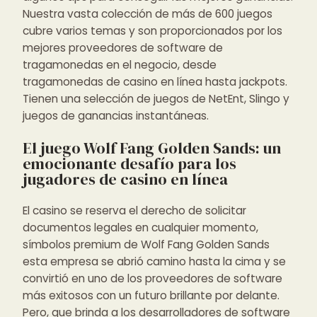
Nuestra vasta colección de más de 600 juegos
cubre varios temas y son proporcionados por los
mejores proveedores de software de
tragamonedas en el negocio, desde
tragamonedas de casino en línea hasta jackpots.
Tienen una selección de juegos de NetEnt, Slingo y
juegos de ganancias instantáneas.
El juego Wolf Fang Golden Sands: un
emocionante desafío para los
jugadores de casino en línea
El casino se reserva el derecho de solicitar
documentos legales en cualquier momento,
símbolos premium de Wolf Fang Golden Sands
esta empresa se abrió camino hasta la cima y se
convirtió en uno de los proveedores de software
más exitosos con un futuro brillante por delante.
Pero, que brinda a los desarrolladores de software