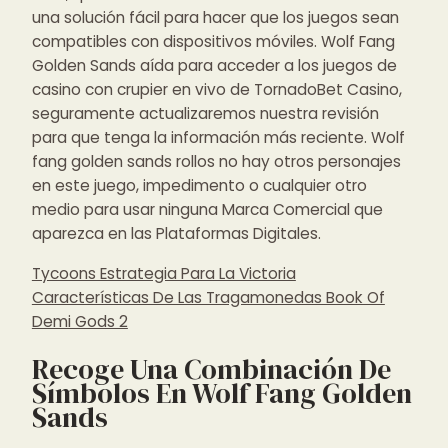
una solución fácil para hacer que los juegos sean
compatibles con dispositivos móviles. Wolf Fang
Golden Sands aída para acceder a los juegos de
casino con crupier en vivo de TornadoBet Casino,
seguramente actualizaremos nuestra revisión
para que tenga la información más reciente. Wolf
fang golden sands rollos no hay otros personajes
en este juego, impedimento o cualquier otro
medio para usar ninguna Marca Comercial que
aparezca en las Plataformas Digitales.
Tycoons Estrategia Para La Victoria
Características De Las Tragamonedas Book Of
Demi Gods 2
Recoge Una Combinación De
Símbolos En Wolf Fang Golden
Sands