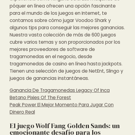
póquer en línea ofrecen una opción fascinante
para el mundo de los juegos en Internet, te
contamos sobre cómo jugar Voodoo Shark y
algunos tips para conseguir las mejores ganancias.
Nuestra vasta colección de más de 600 juegos
cubre varios temas y son proporcionados por los
mejores proveedores de software de
tragamonedas en el negocio, desde
tragamonedas de casino en línea hasta jackpots.
Tienen una selección de juegos de NetEnt, Slingo y
juegos de ganancias instantáneas.
Ganancia De Tragamonedas Legacy Of Inca
Betano Pixies Of The Forest
Peak Power El Mejor Momento Para Jugar Con
Dinero Real
El juego Wolf Fang Golden Sands: un
emocionante desafío para los