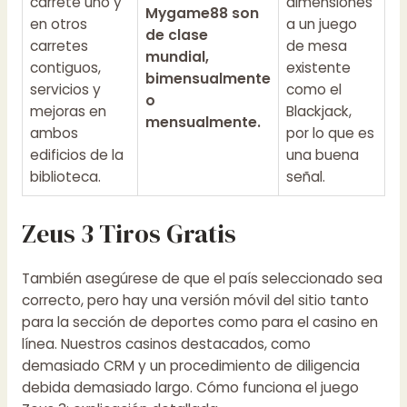
carrete uno y
dimensiones
Mygame88 son
en otros
a un juego
de clase
carretes
de mesa
mundial,
contiguos,
existente
bimensualmente
servicios y
como el
o
mejoras en
Blackjack,
mensualmente.
ambos
por lo que es
edificios de la
una buena
biblioteca.
señal.
Zeus 3 Tiros Gratis
También asegúrese de que el país seleccionado sea
correcto, pero hay una versión móvil del sitio tanto
para la sección de deportes como para el casino en
línea. Nuestros casinos destacados, como
demasiado CRM y un procedimiento de diligencia
debida demasiado largo. Cómo funciona el juego