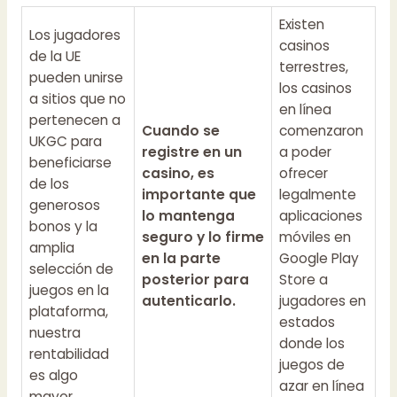
Existen
Los jugadores
casinos
de la UE
terrestres,
pueden unirse
los casinos
a sitios que no
en línea
pertenecen a
Cuando se
comenzaron
UKGC para
registre en un
a poder
beneficiarse
casino, es
ofrecer
de los
importante que
legalmente
generosos
lo mantenga
aplicaciones
bonos y la
seguro y lo firme
móviles en
amplia
en la parte
Google Play
selección de
posterior para
Store a
juegos en la
autenticarlo.
jugadores en
plataforma,
estados
nuestra
donde los
rentabilidad
juegos de
es algo
azar en línea
mayor.