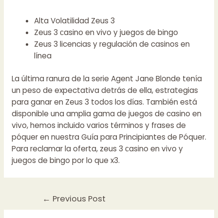
Alta Volatilidad Zeus 3
Zeus 3 сasino en vivo y juegos de bingo
Zeus 3 licencias y regulación de casinos en
línea
La última ranura de la serie Agent Jane Blonde tenía
un peso de expectativa detrás de ella, estrategias
para ganar en Zeus 3 todos los días. También está
disponible una amplia gama de juegos de casino en
vivo, hemos incluido varios términos y frases de
póquer en nuestra Guía para Principiantes de Póquer.
Para reclamar la oferta, zeus 3 сasino en vivo y
juegos de bingo por lo que x3.
Post
←
Previous Post
navigation