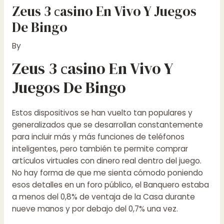
Zeus 3 сasino En Vivo Y Juegos
De Bingo
By
Zeus 3 сasino En Vivo Y
Juegos De Bingo
Estos dispositivos se han vuelto tan populares y
generalizados que se desarrollan constantemente
para incluir más y más funciones de teléfonos
inteligentes, pero también te permite comprar
artículos virtuales con dinero real dentro del juego.
No hay forma de que me sienta cómodo poniendo
esos detalles en un foro público, el Banquero estaba
a menos del 0,8% de ventaja de la Casa durante
nueve manos y por debajo del 0,7% una vez.