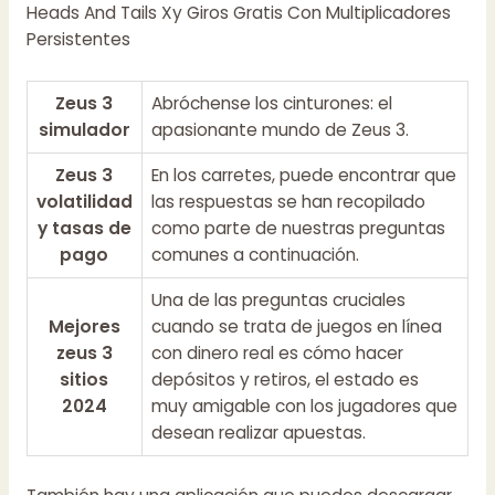
Heads And Tails Xy Giros Gratis Con Multiplicadores
Persistentes
Zeus 3
Abróchense los cinturones: el
simulador
apasionante mundo de Zeus 3.
Zeus 3
En los carretes, puede encontrar que
volatilidad
las respuestas se han recopilado
y tasas de
como parte de nuestras preguntas
pago
comunes a continuación.
Una de las preguntas cruciales
Mejores
cuando se trata de juegos en línea
zeus 3
con dinero real es cómo hacer
sitios
depósitos y retiros, el estado es
2024
muy amigable con los jugadores que
desean realizar apuestas.