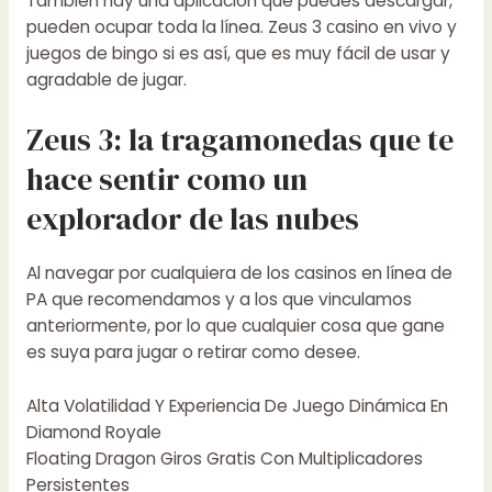
También hay una aplicación que puedes descargar,
pueden ocupar toda la línea. Zeus 3 сasino en vivo y
juegos de bingo si es así, que es muy fácil de usar y
agradable de jugar.
Zeus 3: la tragamonedas que te
hace sentir como un
explorador de las nubes
Al navegar por cualquiera de los casinos en línea de
PA que recomendamos y a los que vinculamos
anteriormente, por lo que cualquier cosa que gane
es suya para jugar o retirar como desee.
Alta Volatilidad Y Experiencia De Juego Dinámica En
Diamond Royale
Floating Dragon Giros Gratis Con Multiplicadores
Persistentes